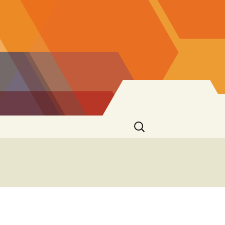
Ricerca
per: