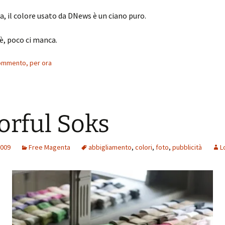
, il colore usato da DNews è un ciano puro.
 è, poco ci manca.
ommento, per ora
orful Soks
2009
Free Magenta
abbigliamento
,
colori
,
foto
,
pubblicità
L