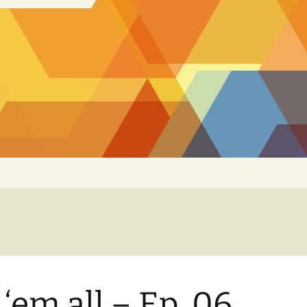
l ‘em all – Ep. 06