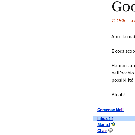
Goo
29 Gennai
Apro la mai
E cosa sco
Hanno cambi
nell’occhi
possibilità
Bleah!