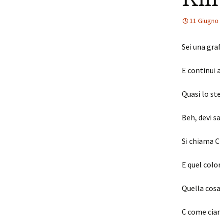
11 Giugno
Sei una graf
E continui
Quasi lo st
Beh, devi s
Si chiama C
E quel colo
Quella cosa
C come cia