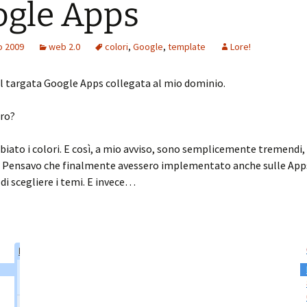
gle Apps
o 2009
web 2.0
colori
,
Google
,
template
Lore!
l targata Google Apps collegata al mio dominio.
pro?
ato i colori. E così, a mio avviso, sono semplicemente tremendi
o. Pensavo che finalmente avessero implementato anche sulle App
 di scegliere i temi. E invece…