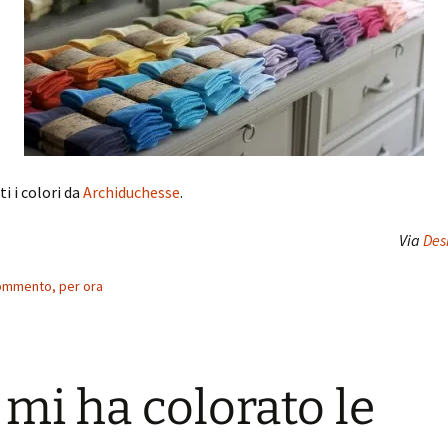
ti i colori da
Archiduchesse
.
Via
Des
ommento, per ora
 mi ha colorato le