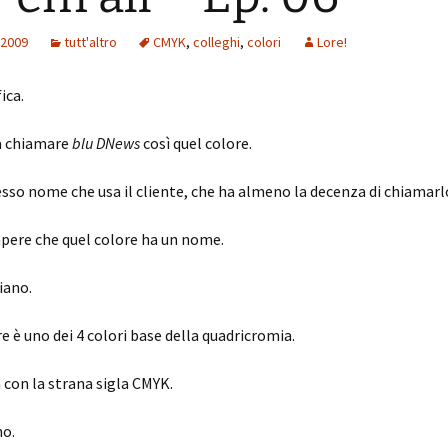
 2009
tutt'altro
CMYK
,
colleghi
,
colori
Lore!
ica.
 a chiamare
blu DNews
così quel colore.
esso nome che usa il cliente, che ha almeno la decenza di chiamarl
apere che quel colore ha un nome.
iano.
re è uno dei 4 colori base della quadricromia.
 con la strana sigla CMYK.
no.