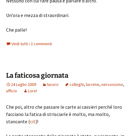
Nessuno con cui fare pausa e parlare d’altro.
Un’ora e mezza di straordinari.
Che palle!
Vedi tutti i 2 commenti
La faticosa giornata
24 Luglio 2009
lavoro
colleghi
,
lacrime
,
nervosismo
,
ufficio
Lore!
Che poi, altro che passare le carte ai cassieri perché loro
facciano la fatica di strisciarle è molto, ma molto,
stancante (
cit
)!