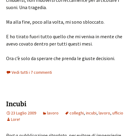
chiudersi, non muoversi correttamente per articolare i
suoni. Una tragedia.
Ma alla fine, poco alla volta, mi sono sbloccato.
E ho tirato fuori tutto quello che mi veniva in mente che
avevo covato dentro per tutti questi mesi.
Ora c’è solo da sperare che prenda le giuste decisioni.
Vedi tutti i 7 commenti
Incubi
23 Luglio 2009
lavoro
colleghi
,
incubi
,
lavoro
,
ufficio
Lore!
Post a pubblicazione ritardata, per evitare di impensierire