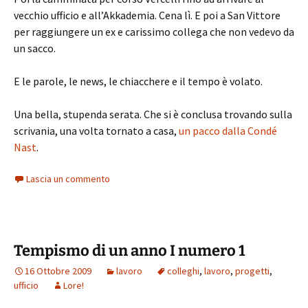
vecchio ufficio e all’Akkademia. Cena lì. E poi a San Vittore
per raggiungere un ex e carissimo collega che non vedevo da
un sacco.
E le parole, le news, le chiacchere e il tempo è volato.
Una bella, stupenda serata. Che si è conclusa trovando sulla
scrivania, una volta tornato a casa,
un pacco dalla Condé
Nast
.
Lascia un commento
Tempismo di un anno I numero 1
16 Ottobre 2009
lavoro
colleghi
,
lavoro
,
progetti
,
ufficio
Lore!