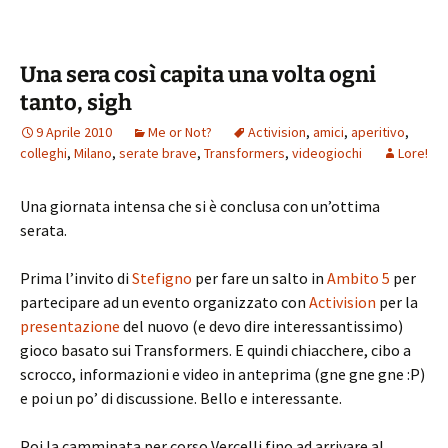
Una sera così capita una volta ogni
tanto, sigh
9 Aprile 2010
Me or Not?
Activision
,
amici
,
aperitivo
,
colleghi
,
Milano
,
serate brave
,
Transformers
,
videogiochi
Lore!
Una giornata intensa che si è conclusa con un’ottima
serata.
Prima l’invito di
Stefigno
per fare un salto in
Ambito 5
per
partecipare ad un evento organizzato con
Activision
per la
presentazione
del nuovo (e devo dire interessantissimo)
gioco basato sui Transformers. E quindi chiacchere, cibo a
scrocco, informazioni e video in anteprima (gne gne gne :P)
e poi un po’ di discussione. Bello e interessante.
Poi la camminata per corso Vercelli fino ad arrivare al