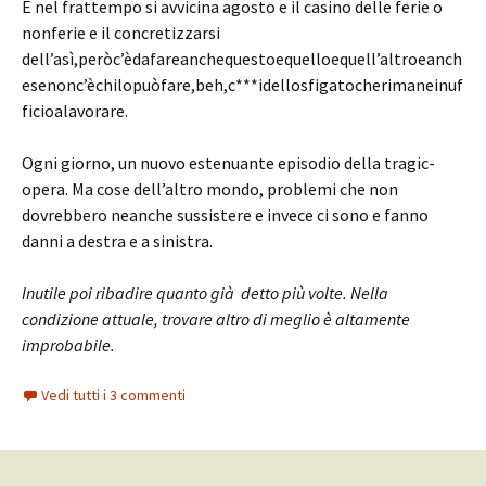
E nel frattempo si avvicina agosto e il casino delle ferie o
nonferie e il concretizzarsi
dell’asì,peròc’èdafareanchequestoequelloequell’altroeanch
esenonc’èchilopuòfare,beh,c***idellosfigatocherimaneinuf
ficioalavorare.
Ogni giorno, un nuovo estenuante episodio della tragic-
opera. Ma cose dell’altro mondo, problemi che non
dovrebbero neanche sussistere e invece ci sono e fanno
danni a destra e a sinistra.
Inutile poi ribadire quanto già detto più volte. Nella
condizione attuale, trovare altro di meglio è altamente
improbabile.
Vedi tutti i 3 commenti