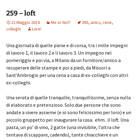
259 – loft
22 Maggio 2014
Me or Not?
365
,
amici
,
cene
,
colleghi
Lore!
Una giornata di quelle piene e di corsa, tra i mille impegni
di lavoro 1, il lavoro 2 e li lavoro 3. Un impegno nel
pomeriggio e poi via, a Milano da un fornitore/amico a
recuperare delle stampe e poi a piedi, da Missori a
Sant’Ambrogio per una cena a casa di ex-colleghi con altri
ex-colleghi.
Una serata di quelle tranquille, tranquillissime, senza nulla
di elaborato e pretenzioso. Solo due persone che sono
andate a vivere assieme (e io sono felicissimo per loro) e un
piccolo gruppetto per inaugurare la casa.. ehm.. il loft. Una
pasta, un po’ di vino, 2 gatte (una invisibile, l’altra che
tentava di scappare, cadendo), tante chiacchiere e un