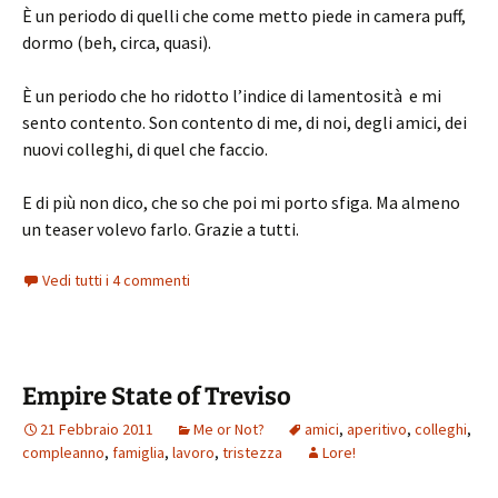
È un periodo di quelli che come metto piede in camera puff,
dormo (beh, circa, quasi).
È un periodo che ho ridotto l’indice di lamentosità e mi
sento contento. Son contento di me, di noi, degli amici, dei
nuovi colleghi, di quel che faccio.
E di più non dico, che so che poi mi porto sfiga. Ma almeno
un teaser volevo farlo. Grazie a tutti.
Vedi tutti i 4 commenti
Empire State of Treviso
21 Febbraio 2011
Me or Not?
amici
,
aperitivo
,
colleghi
,
compleanno
,
famiglia
,
lavoro
,
tristezza
Lore!