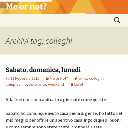
Vai
Me or not?
al
contenuto
Ricerca
per:
Archivi tag: colleghi
Sabato, domenica, lunedì
23 Febbraio 2015
Me or Not?
amici
,
colleghi
,
compleanno
,
ristorante
,
weekend
Lore!
Alla fine non sono abituato a giornate come queste.
Sabato ho comunque avuto casa piena di gente, ho fatto del
mio meglio per offrire un aperitivo casalingo di quelli buoni
e come sempre sono state tante, troppe le risate,