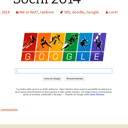
o 2014
Me or Not?
,
rainbow
365
,
doodle
,
Google
Lore!
n commento