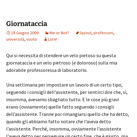
Giornataccia
18 Giugno 2009
Me or Not?
layout
,
professori
,
università
,
vuoto
Lore!
Qui si necessita di stendere un velo pietoso su questa
giornataccia e un velo pietroso (e doloroso) sulla mia
adorabile professoressa di laboratorio.
Una settimana per impostare un lavoro di un certo tipo,
seguendo i consigli dell’assistente, per sentirci dire che, sì,
insomma, avevamo sbagliato tutto. E le cose più gravi
erano (ovviamente) quelle fatto seguendo i consigli
dell’assistente. Tranne poi rimangiarsi quello che ha detto,
quando gli abbiamo fatto notare che l’aveva detto
l’assistente. Perché, insomma, ovviamente l’assistente
l’aveva detto per perseguire un certo fine, che è giusto, ma