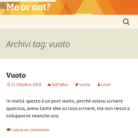
Vai
Me or not?
al
contenuto
Ricerca
per:
Archivi tag: vuoto
Vuoto
11 Ottobre 2010
tutt'altro
vuoto
Lore!
In realtà questo è un post vuoto, perché volevo scrivere
qualcosa, avevo tante idee su cosa scrivere, ma non riesco a
svilupparne neanche una.
Lascia un commento