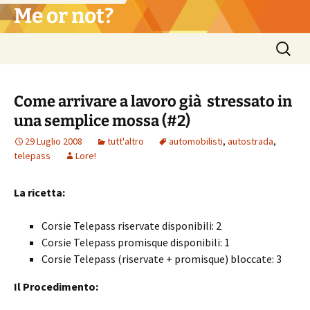
Vai
Me or not?
al
contenuto
Ricerca
per:
Come arrivare a lavoro già stressato in
una semplice mossa (#2)
29 Luglio 2008
tutt'altro
automobilisti
,
autostrada
,
telepass
Lore!
La ricetta:
Corsie Telepass riservate disponibili: 2
Corsie Telepass promisque disponibili: 1
Corsie Telepass (riservate + promisque) bloccate: 3
Il Procedimento: