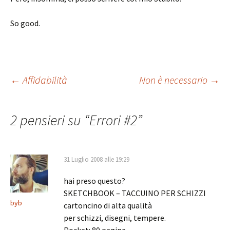
So good.
Navigazione
←
Affidabilità
Non è necessario
→
articolo
2 pensieri su “
Errori #2
”
31 Luglio 2008 alle 19:29
hai preso questo?
SKETCHBOOK – TACCUINO PER SCHIZZI
byb
cartoncino di alta qualità
per schizzi, disegni, tempere.