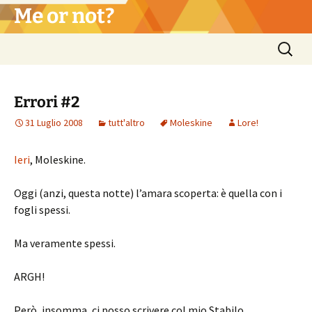
Vai
Me or not?
al
contenuto
Ricerca
per:
Errori #2
31 Luglio 2008
tutt'altro
Moleskine
Lore!
Ieri
, Moleskine.
Oggi (anzi, questa notte) l’amara scoperta: è quella con i
fogli spessi.
Ma veramente spessi.
ARGH!
Però, insomma, ci posso scrivere col mio Stabilo.