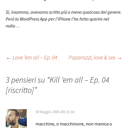
Sì, insomma, avevamo scritto più o meno qualcosa del genere.
Però la WordPress App per l’iPhone l’ha fatto sparire nel
nulla…
Navigazione
←
Love ‘em all – Ep. 04
Paparazzi, love & sex
→
articolo
3 pensieri su “
Kill ‘em all – Ep. 04
[riscritto]
”
30 Maggio 2009 alle 15:34
macchine, o macchinone, non manica o