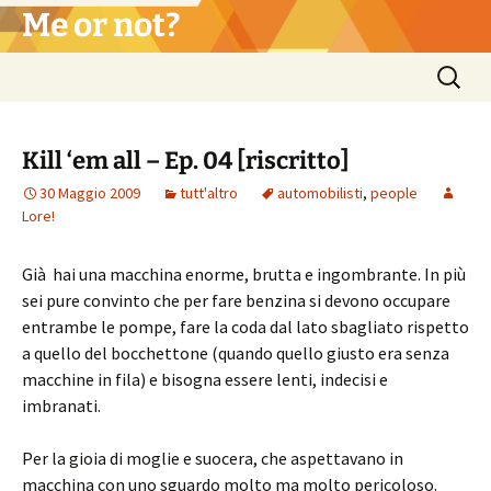
Vai
Me or not?
al
contenuto
Ricerca
per:
Kill ‘em all – Ep. 04 [riscritto]
30 Maggio 2009
tutt'altro
automobilisti
,
people
Lore!
Già hai una macchina enorme, brutta e ingombrante. In più
sei pure convinto che per fare benzina si devono occupare
entrambe le pompe, fare la coda dal lato sbagliato rispetto
a quello del bocchettone (quando quello giusto era senza
macchine in fila) e bisogna essere lenti, indecisi e
imbranati.
Per la gioia di moglie e suocera, che aspettavano in
macchina con uno sguardo molto ma molto pericoloso.