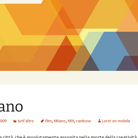
ano
2009
tutt'altro
film
,
Milano
,
MIX
,
rainbow
Lore! on mobile
 città che è assolutamente assopita nella morte della creatività