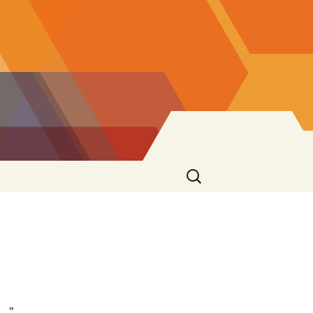
Ricerca
per:
 …”