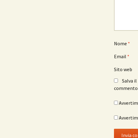
Nome
*
Email
*
Sito web
Salva i
commento
Avvertimi
Avvertimi