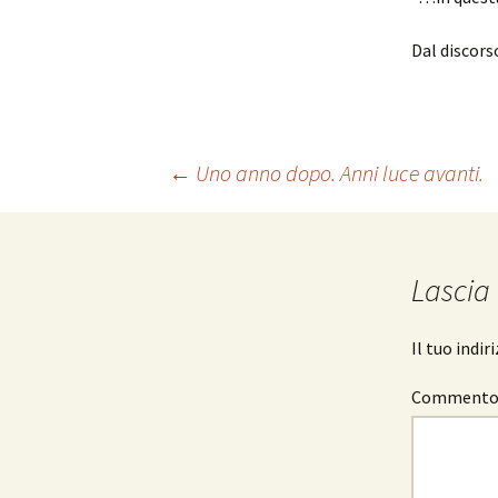
Dal discorso
Navigazione
←
Uno anno dopo. Anni luce avanti.
articolo
Lascia
Il tuo indi
Comment