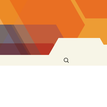
Ricerca
per: