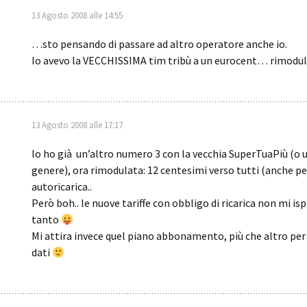
13 Agosto 2008 alle 14:55
…sto pensando di passare ad altro operatore anche io.
Io avevo la VECCHISSIMA tim tribù a un eurocent… rimodul
13 Agosto 2008 alle 17:17
Io ho già un’altro numero 3 con la vecchia SuperTuaPiù (o 
genere), ora rimodulata: 12 centesimi verso tutti (anche pe
autoricarica..
Però boh.. le nuove tariffe con obbligo di ricarica non mi isp
tanto
Mi attira invece quel piano abbonamento, più che altro per i
dati