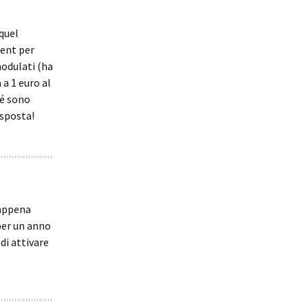
 quel
cent per
modulati (ha
 a 1 euro al
hé sono
isposta!
O appena
per un anno
 di attivare