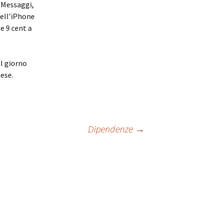
 Messaggi,
nell’iPhone
e 9 cent a
al giorno
mese.
Dipendenze
→