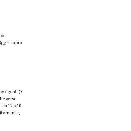
one
 Oggi scopro
no uguali (7
lle verso
 da 12 a 10
uitamente,