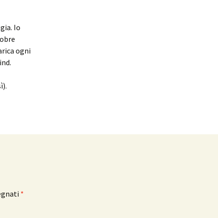
ia. Io
tobre
carica ogni
ind.
ì).
egnati
*