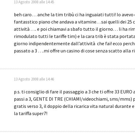
13 Agosto 2008 alle 14:45
beh caro… anche la tim tribù ci ha inguaiati tutti! Io avevo
fantasstico piano che andava a vitamine…sai quelli dei 25 
attività …. e poi chiamavi a sbafo tutto il giorno… li ha ri
rimodulato tutti le tariffe tim) e la cara trib è stata portata
giorno indipendentemente dall’attività che fai! ecco perc
passato a 3 ….mi offre un casino di cose senza scatto alla r
13 Agosto 2008 alle 14:46
p.s. ti consiglio di fare il passaggio a 3 che ti offre 33 EUR
passi a 3, GENTE DI TRE (CHIAMI/videochiami, sms/mms) 
gratis verso 3, il doppio della ricarica vita natural durante e
la tariffa super7!