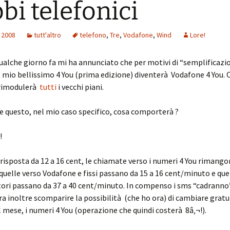
bi telefonici
 2008
tutt'altro
telefono
,
Tre
,
Vodafone
,
Wind
Lore!
alche giorno fa mi ha annunciato che per motivi di “semplificazi
 il mio bellissimo 4 You (prima edizione) diventerà Vodafone 4 You.
 rimodulerà
tutti
i vecchi piani.
e questo, nel mio caso specifico, cosa comporterà ?
!
 risposta da 12 a 16 cent, le chiamate verso i numeri 4 You rimango
quelle verso Vodafone e fissi passano da 15 a 16 cent/minuto e que
tori passano da 37 a 40 cent/minuto. In compenso i sms “cadranno”
a inoltre scomparire la possibilità (che ho ora) di cambiare grat
l mese, i numeri 4 You (operazione che quindi costerà 8â‚¬!).