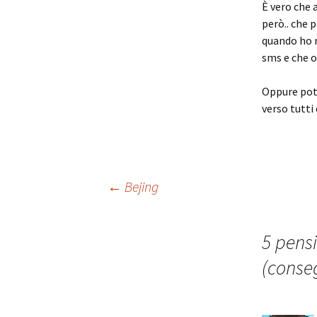
È vero che 
però.. che 
quando ho n
sms e che of
Oppure potr
verso tutti
Navigazione
←
Bejing
articolo
5 pensi
(conseg