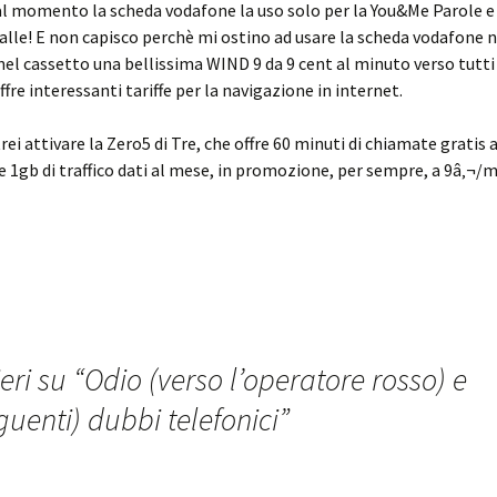
al momento la scheda vodafone la uso solo per la You&Me Parole e
palle! E non capisco perchè mi ostino ad usare la scheda vodafone 
el cassetto una bellissima WIND 9 da 9 cent al minuto verso tutti 
fre interessanti tariffe per la navigazione in internet.
ei attivare la Zero5 di Tre, che offre 60 minuti di chiamate gratis 
 e 1gb di traffico dati al mese, in promozione, per sempre, a 9â‚¬/
eri su “
Odio (verso l’operatore rosso) e
uenti) dubbi telefonici
”