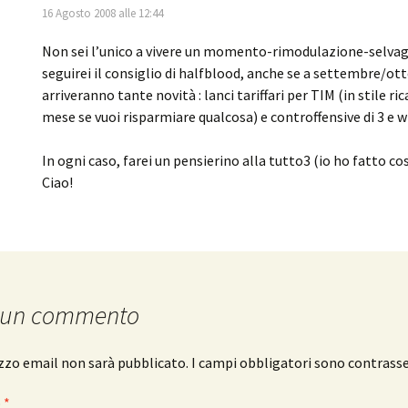
16 Agosto 2008 alle 12:44
Non sei l’unico a vivere un momento-rimodulazione-selvagg
seguirei il consiglio di halfblood, anche se a settembre/ot
arriveranno tante novità : lanci tariffari per TIM (in stile ri
mese se vuoi risparmiare qualcosa) e controffensive di 3 e w
In ogni caso, farei un pensierino alla tutto3 (io ho fatto cos
Ciao!
 un commento
rizzo email non sarà pubblicato.
I campi obbligatori sono contrass
o
*