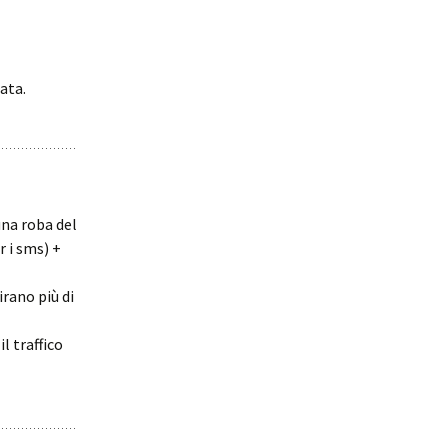
ata.
una roba del
r i sms) +
irano più di
l traffico