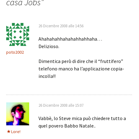
casa Jobs
”
26 Dicembre 2008 alle 14:56
Ahahahahhahahahhahhaha…
Delizioso.
poto2002
Dimentica però di dire che il “fruttifero”
telefono manco ha l’applicazione copia-
incolla!!
26 Dicembre 2008 alle 15:07
Vabbè, lo Steve mica può chiedere tutto a
quel povero Babbo Natale..
Lore!