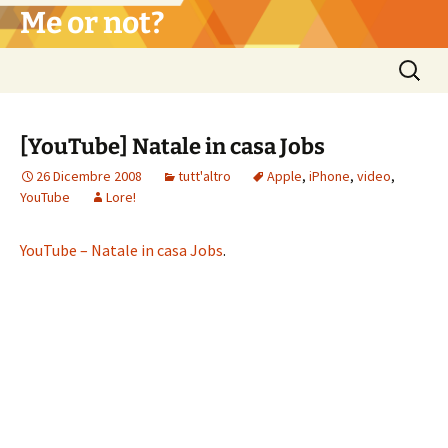
Vai
Me or not?
al
contenuto
Ricerca
per:
[YouTube] Natale in casa Jobs
26 Dicembre 2008
tutt'altro
Apple
,
iPhone
,
video
,
YouTube
Lore!
YouTube – Natale in casa Jobs
.