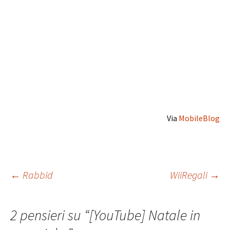
Via
MobileBlog
Navigazione
←
Rabbid
WiiRegali
→
articolo
2 pensieri su “
[YouTube] Natale in