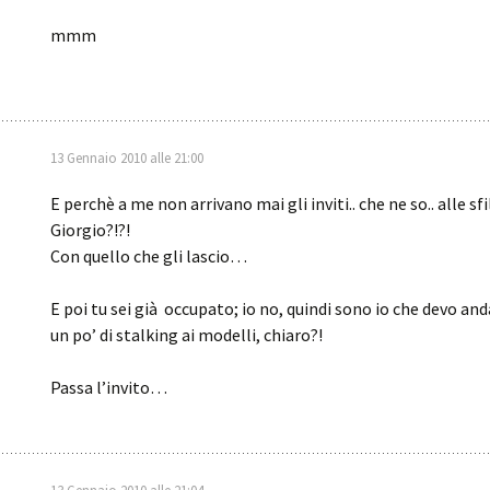
mmm
13 Gennaio 2010 alle 21:00
E perchè a me non arrivano mai gli inviti.. che ne so.. alle sfi
Giorgio?!?!
Con quello che gli lascio…
E poi tu sei già occupato; io no, quindi sono io che devo and
un po’ di stalking ai modelli, chiaro?!
Passa l’invito…