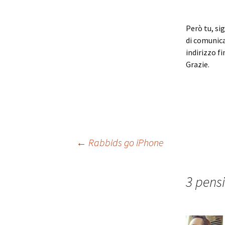
Però tu, si
di comunica
indirizzo f
Grazie.
Navigazione
←
Rabbids go iPhone
articolo
3 pensi