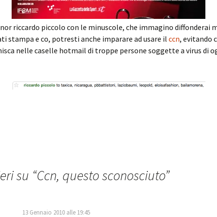
gnor riccardo piccolo con le minuscole, che immagino diffonderai m
ti stampa e co, potresti anche imparare ad usare il
ccn
, evitando 
inisca nelle caselle hotmail di troppe persone soggette a virus di og
eri su “
Ccn, questo sconosciuto
”
13 Gennaio 2010 alle 19:45