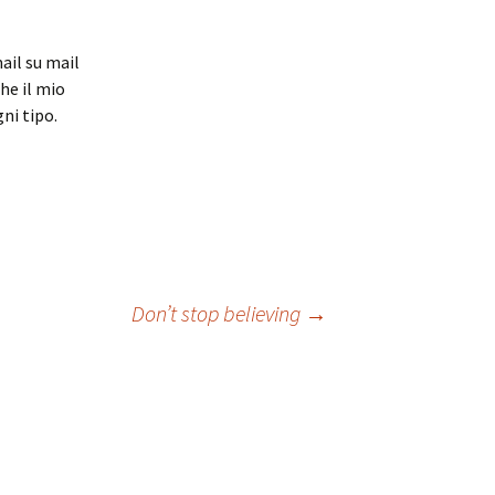
ail su mail
che il mio
ni tipo.
Don’t stop believing
→