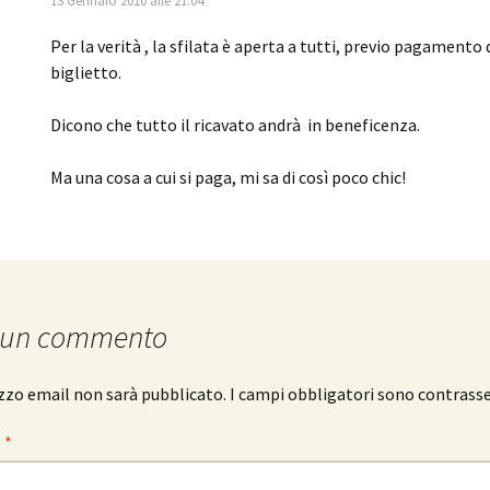
13 Gennaio 2010 alle 21:04
Per la verità , la sfilata è aperta a tutti, previo pagamento 
biglietto.
Dicono che tutto il ricavato andrà in beneficenza.
Ma una cosa a cui si paga, mi sa di così poco chic!
 un commento
rizzo email non sarà pubblicato.
I campi obbligatori sono contrass
o
*