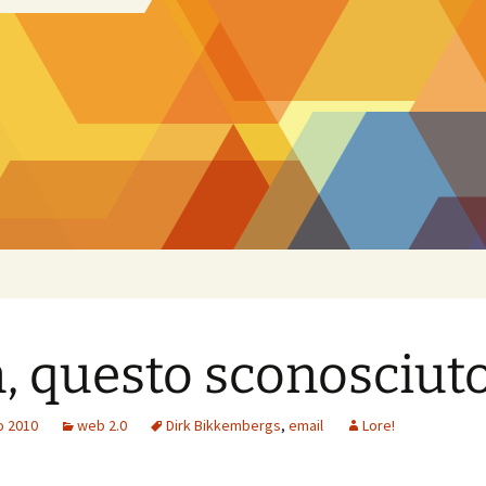
, questo sconosciut
o 2010
web 2.0
Dirk Bikkembergs
,
email
Lore!