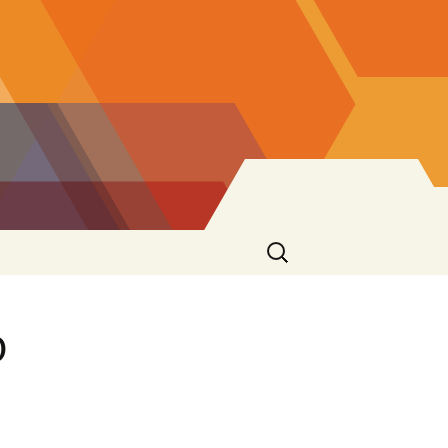
Ricerca
per:
o