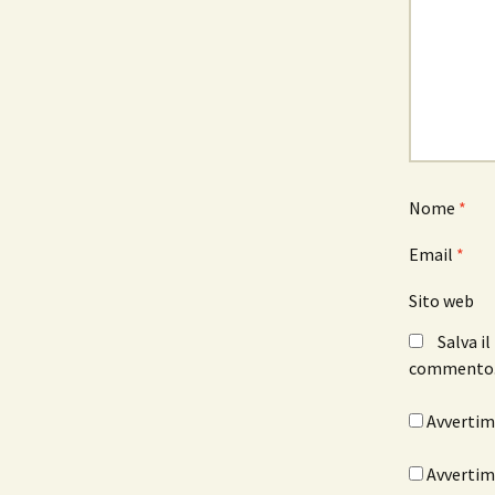
Nome
*
Email
*
Sito web
Salva i
commento
Avvertimi
Avvertimi