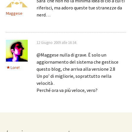
Sarà che non ho la minima idea di ciò a cui ti
riferisci, ma adoro queste tue stranezze da
Maggese
nerd…
12 Giugno 2009 alle 16:34
@Maggese nulla di grave. È solo un
aggiornamento del sistema che gestisce
Lore!
questo blog, che arriva alla versione 2.8
Un po’ di migliorie, soprattutto nella
velocità .
Perché ora va più veloce, vero?