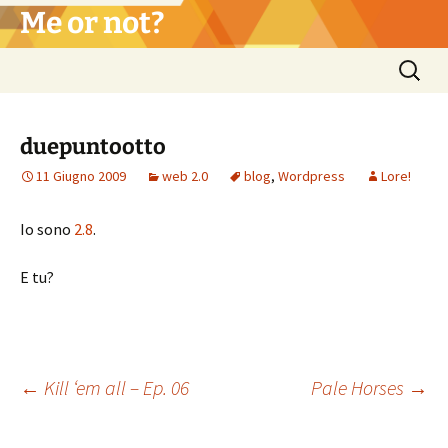
Vai
Me or not?
al
contenuto
Ricerca
per:
duepuntootto
11 Giugno 2009
web 2.0
blog
,
Wordpress
Lore!
Io sono
2.8
.
E tu?
Navigazione
←
Kill ‘em all – Ep. 06
Pale Horses
→