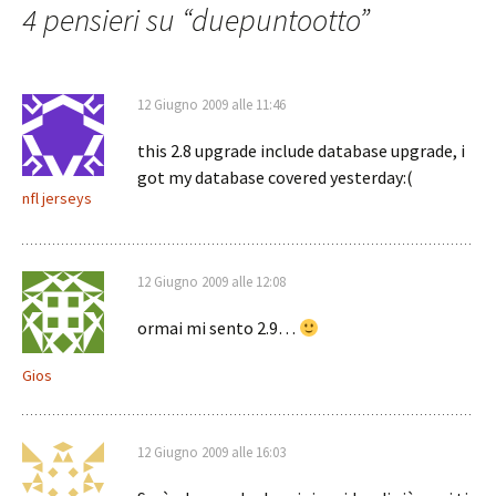
articolo
4 pensieri su “
duepuntootto
”
12 Giugno 2009 alle 11:46
this 2.8 upgrade include database upgrade, i
got my database covered yesterday:(
nfl jerseys
12 Giugno 2009 alle 12:08
ormai mi sento 2.9…
Gios
12 Giugno 2009 alle 16:03