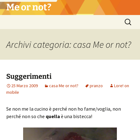
Vai
Me or not?
al
contenuto
Ricerca
per:
Archivi categoria: casa Me or not?
Suggerimenti
25 Marzo 2009
casa Me or not?
pranzo
Lore! on
mobile
Se non me la cucino è perché non ho fame/voglia, non
perché non so che
quella
è una bistecca!