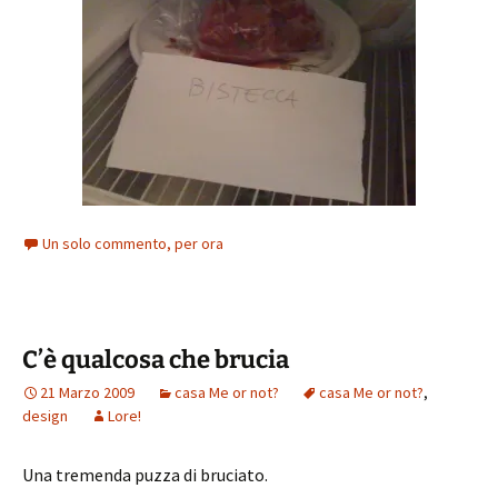
Un solo commento, per ora
C’è qualcosa che brucia
21 Marzo 2009
casa Me or not?
casa Me or not?
,
design
Lore!
Una tremenda puzza di bruciato.