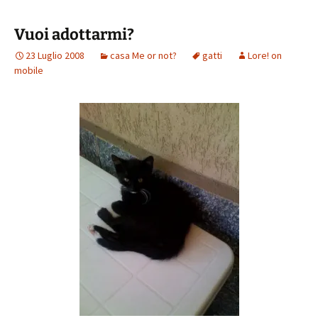
Vuoi adottarmi?
23 Luglio 2008
casa Me or not?
gatti
Lore! on
mobile