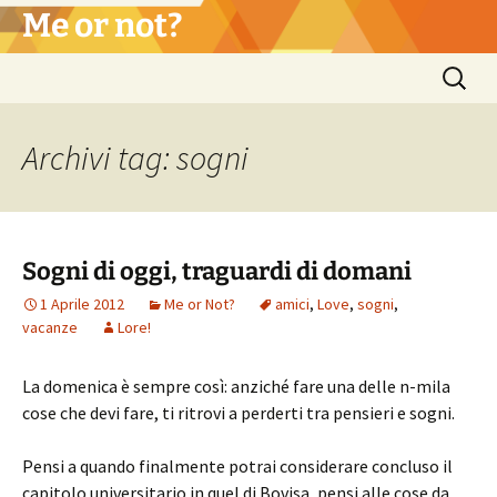
Vai
Me or not?
al
contenuto
Ricerca
per:
Archivi tag: sogni
Sogni di oggi, traguardi di domani
1 Aprile 2012
Me or Not?
amici
,
Love
,
sogni
,
vacanze
Lore!
La domenica è sempre così: anziché fare una delle n-mila
cose che devi fare, ti ritrovi a perderti tra pensieri e sogni.
Pensi a quando finalmente potrai considerare concluso il
capitolo universitario in quel di Bovisa, pensi alle cose da