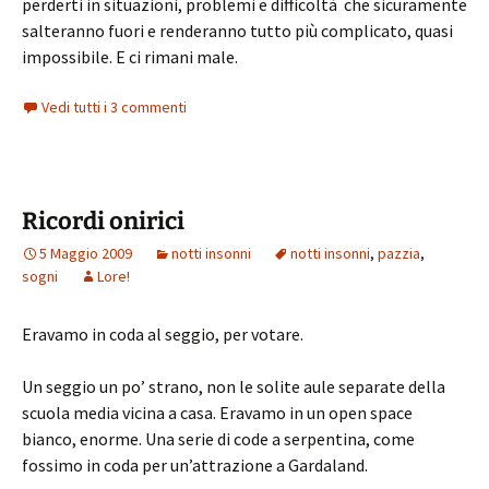
perderti in situazioni, problemi e difficoltà che sicuramente
salteranno fuori e renderanno tutto più complicato, quasi
impossibile. E ci rimani male.
Vedi tutti i 3 commenti
Ricordi onirici
5 Maggio 2009
notti insonni
notti insonni
,
pazzia
,
sogni
Lore!
Eravamo in coda al seggio, per votare.
Un seggio un po’ strano, non le solite aule separate della
scuola media vicina a casa. Eravamo in un open space
bianco, enorme. Una serie di code a serpentina, come
fossimo in coda per un’attrazione a Gardaland.