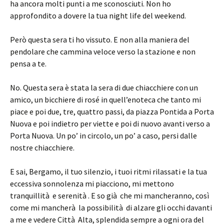
ha ancora molti punti a me sconosciuti. Non ho
approfondito a dovere la tua night life del weekend.
Però questa sera ti ho vissuto. E non alla maniera del
pendolare che cammina veloce verso la stazione e non
pensa a te.
No. Questa sera è stata la sera di due chiacchiere con un
amico, un bicchiere di rosé in quell’enoteca che tanto mi
piace e poi due, tre, quattro passi, da piazza Pontida a Porta
Nuova e poi indietro per viette e poi di nuovo avanti verso a
Porta Nuova. Un po’ in circolo, un po’ a caso, persi dalle
nostre chiacchiere.
E sai, Bergamo, il tuo silenzio, i tuoi ritmi rilassati e la tua
eccessiva sonnolenza mi piacciono, mi mettono
tranquillità e serenità . E so già che mi mancheranno, così
come mi mancherà la possibilità di alzare gli occhi davanti
a me e vedere Città Alta, splendida sempre a ogni ora del