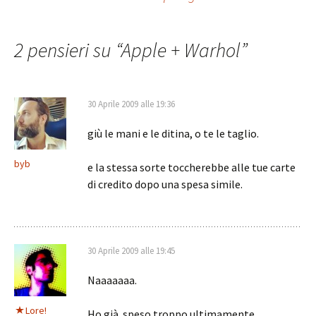
Navigazione
articolo
2 pensieri su “
Apple + Warhol
”
30 Aprile 2009 alle 19:36
giù le mani e le ditina, o te le taglio.
byb
e la stessa sorte toccherebbe alle tue carte
di credito dopo una spesa simile.
30 Aprile 2009 alle 19:45
Naaaaaaa.
Lore!
Ho già speso troppo ultimamente.