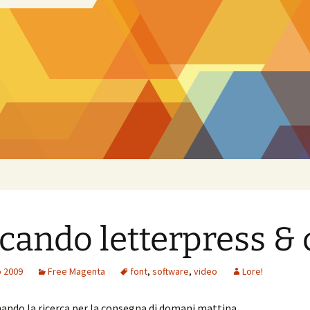
cando letterpress & 
o 2009
Free Magenta
font
,
software
,
video
Lore!
ando la ricerca per la consegna di domani mattina.