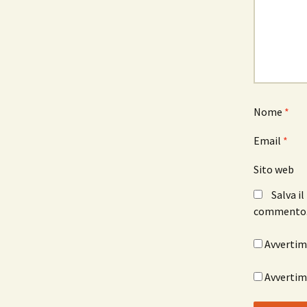
Nome
*
Email
*
Sito web
Salva i
commento
Avvertimi
Avvertimi