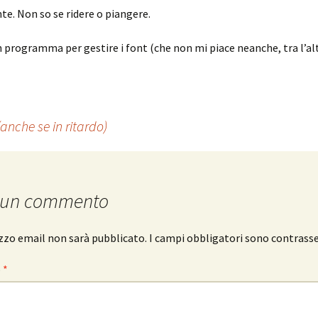
e. Non so se ridere o piangere.
n programma per gestire i font (che non mi piace neanche, tra l’al
anche se in ritardo)
 un commento
rizzo email non sarà pubblicato.
I campi obbligatori sono contrass
o
*