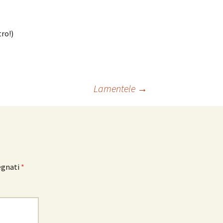
tro!)
Lamentele
→
egnati
*