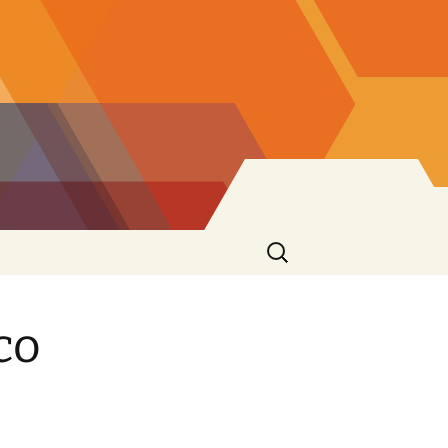
Ricerca
per:
co