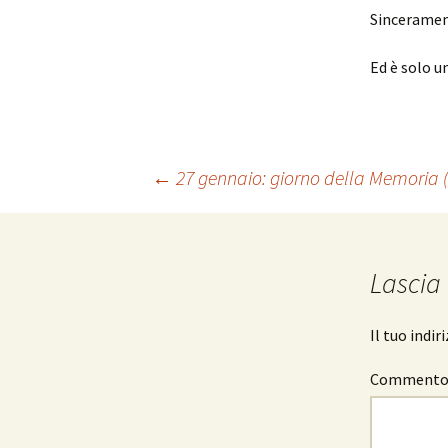
Sincerament
Ed è solo u
Navigazione
←
27 gennaio: giorno della Memoria (
articolo
Lascia
Il tuo indi
Comment