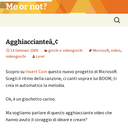
Vai
Me or not?
al
contenuto
Ricerca
per:
Agghiaccianteâ„¢
14 Gennaio 2009
giochi e videogiochi
Microsoft
,
video
,
videogiochi
Lore!
Scopro su
Insert Coin
questo nuovo progetto di Microsoft.
Scegli il ritmo della canzone, ci canti sopra e lui BOOM, ti
crea in automatico la melodia.
Ok, è un giochetto carino.
Ma vogliamo parlare di questo agghiacciante video che
hanno avuto il coraggio di ideare e creare?