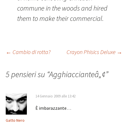
commune in the woods and hired
them to make their commercial.
Navigazione
←
Cambio di rotta?
Crayon Phisics Deluxe
→
articolo
5 pensieri su “
Agghiaccianteâ„¢
”
14 Gennaio 2009 alle 13:42
È imbarazzante…
Gatto Nero