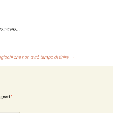
ado in treno…
ogiochi che non avrò tempo di finire
→
egnati
*