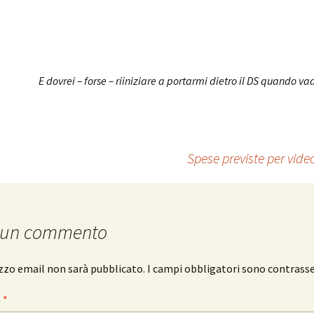
E dovrei – forse – riiniziare a portarmi dietro il DS quando v
Spese previste per vide
 un commento
rizzo email non sarà pubblicato.
I campi obbligatori sono contrass
o
*