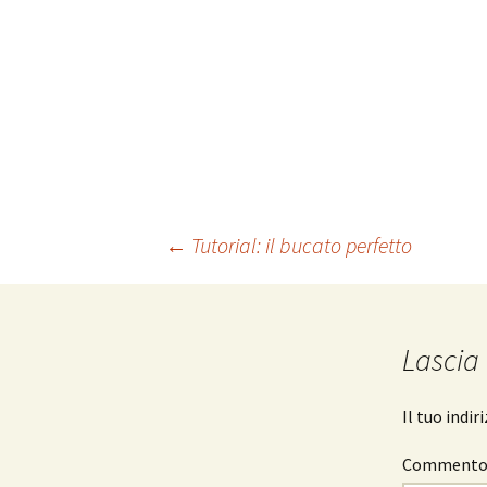
Navigazione
←
Tutorial: il bucato perfetto
articolo
Lascia
Il tuo indi
Comment