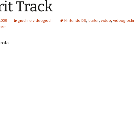
rit Track
2009
giochi e videogiochi
Nintendo DS
,
trailer
,
video
,
videogiochi
ore!
rola.