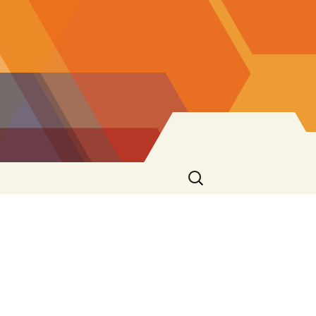
Ricerca
per: