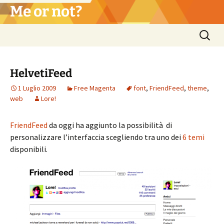
Vai
Me or not?
al
contenuto
Ricerca
per:
HelvetiFeed
1 Luglio 2009
Free Magenta
font
,
FriendFeed
,
theme
,
web
Lore!
FriendFeed
da oggi ha aggiunto la possibilità di
personalizzare l’interfaccia scegliendo tra uno dei
6 temi
disponibili.