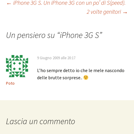
Navigazione
←
iPhone 3G S. Un iPhone 3G con un po’ di S(peed).
2 volte genitori
→
articolo
Un pensiero su “
iPhone 3G S
”
9 Giugno 2009 alle 20:17
L’ho sempre detto io che le mele nascondo
delle brutte sorprese..
Poto
Lascia un commento