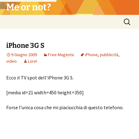
Vai
Me or not?
al
contenuto
Ricerca
per:
iPhone 3G S
9 Giugno 2009
Free Magenta
iPhone
,
pubblicità
,
video
Lore!
Ecco il TV spot dell’iPhone 3G S.
[media id=21 width=450 height=350]
Forse l’unica cosa che mi piaciucchia di questo telefono.