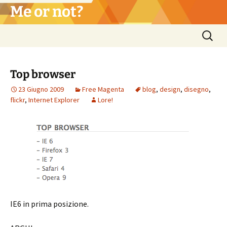
Vai
Me or not?
al
contenuto
Ricerca
per:
Top browser
23 Giugno 2009
Free Magenta
blog
,
design
,
disegno
,
flickr
,
Internet Explorer
Lore!
IE6 in prima posizione.