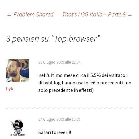
Navigazione
←
Problem Shared
That’s H3G Italia – Parte 8
→
articolo
3 pensieri su “
Top browser
”
23 Giugno 2009 alle 22:54
nell’ultimo mese circa il 5.5% dei visitatori
di bybblog hanno usato ie6 o precedenti (un
byb
solo precedente in effetti)
24 Giugno 2009 alle 16:09
Safari forever!!!