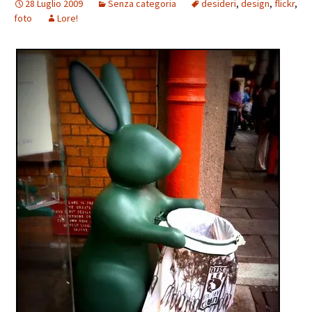
28 Luglio 2009
Senza categoria
desideri
,
design
,
flickr
,
foto
Lore!