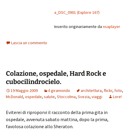
a_DSC_0901 (Explore 167)
Inserito originariamente da
nsaplayer
Lascia un commento
Colazione, ospedale, Hard Rock e
cubocilindrocielo.
19 Maggio 2009
il giramondo
architettura
,
flickr
,
foto
,
McDonald
,
ospedale
,
salute
,
Stoccolma
,
Svezia
,
viaggi
Lore!
Eviterei di riproporvi il racconto della prima gita in
ospedale, avvenuta sabato mattina, dopo la prima,
favolosa colazione allo Sheraton.