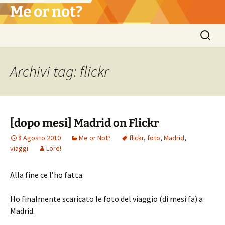
Vai
Me or not?
al
contenuto
Ricerca
per:
Archivi tag: flickr
[dopo mesi] Madrid on Flickr
8 Agosto 2010
Me or Not?
flickr
,
foto
,
Madrid
,
viaggi
Lore!
Alla fine ce l’ho fatta.
Ho finalmente scaricato le foto del viaggio (di mesi fa) a
Madrid.