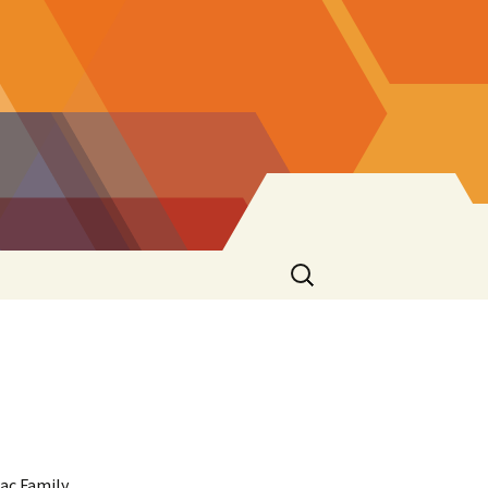
Ricerca
per:
ac Family