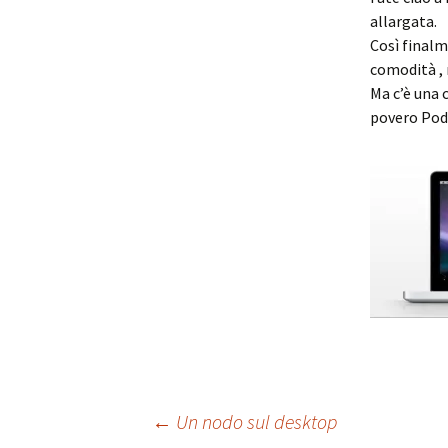
allargata.
Così finalm
comodità , 
Ma c’è una 
povero Po
Navigazione
←
Un nodo sul desktop