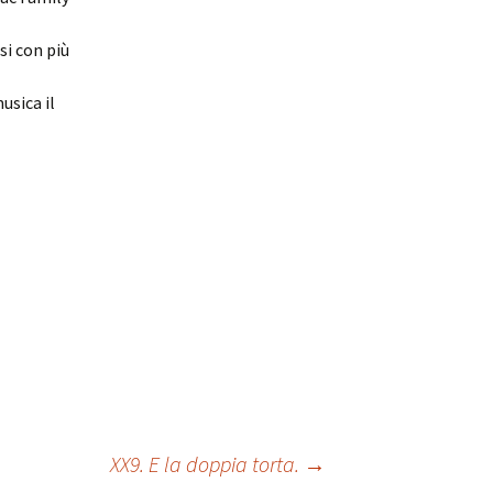
si con più
usica il
XX9. E la doppia torta.
→