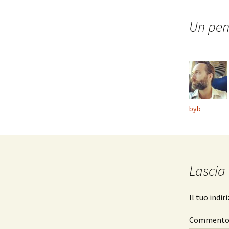
articolo
Un pen
byb
Lascia
Il tuo indi
Comment