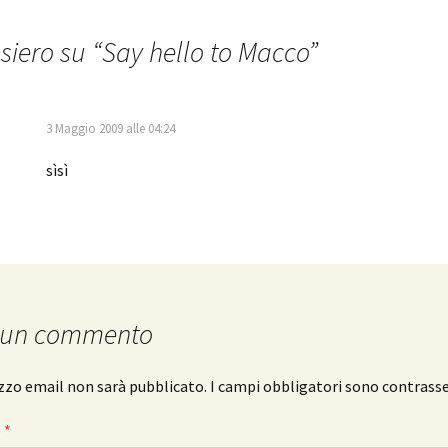
siero su “
Say hello to Macco
”
3 Maggio 2009 alle 04:24
sìsì
 un commento
rizzo email non sarà pubblicato.
I campi obbligatori sono contrass
o
*