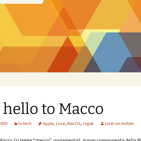
 hello to Macco
2009
hi-tech
Apple
,
Love
,
MacOS
,
regali
Lore! on mobile
a Macco (si legge “mecco”, ovviamente), nuovo componente della M