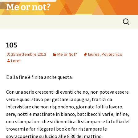
Vai
Me or not?
al
contenuto
Ricerca
per:
105
25 Settembre 2012
Me or Not?
laurea
,
Politecnico
Lore!
E alla fine è finita anche questa.
Con una serie crescenti di eventi che no, non poteva essere
vero e quasi stavo per gettare la spugna, tra tizi da
intervistare che non rispondono, giornate folli a lavoro,
sere, notti e mattinate in bianco, battibecchi vari e, infine,
uno stampatore che si dimentica di stampare e la follia del
trovarmi a far rilegare i book e far ristampare le
sovracopertine su lucido alle 8.30 del mattino.