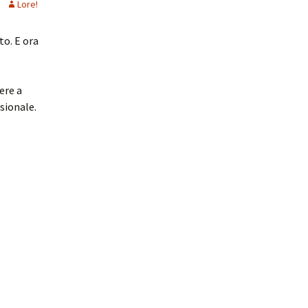
Lore!
to. E ora
ere a
sionale.