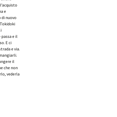
l’acquisto
ma e
o di nuovo
i Tokidoki
i
e passa e il
o. E ci
trada e via.
mangiarli.
ungere il
ne che non
rlo, vederla