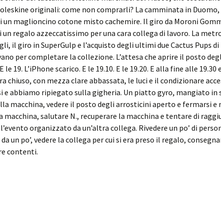
oleskine originali: come non comprarli? La camminata in Duomo, 
di un maglioncino cotone misto cachemire. Il giro da Moroni Gom
di un regalo azzeccatissimo per una cara collega di lavoro. La metr
gli, il giro in SuperGulp e l’acquisto degli ultimi due Cactus Pups d
no per completare la collezione. L’attesa che aprire il posto degl
E le 19. L’iPhone scarico. E le 19.10. E le 19.20. E alla fine alle 19.30 
a chiuso, con mezza clare abbassata, le luci e il condizionare acces
i e abbiamo ripiegato sulla gigheria. Un piatto gyro, mangiato in s
lla macchina, vedere il posto degli arrosticini aperto e fermarsi e 
a macchina, salutare N., recuperare la macchina e tentare di raggi
l’evento organizzato da un’altra collega. Rivedere un po’ di perso
da un po’, vedere la collega per cui si era preso il regalo, consegna
re contenti.