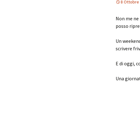
8 Ottobre
Non me ne s
posso ripre
Un weekend 
scrivere fr
E di oggi, 
Una giornat