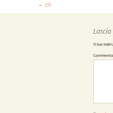
Navigazione
←
105
articolo
Lascia
Il tuo indi
Comment