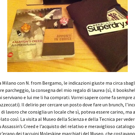
a Milano con N. from Bergamo, le indicazioni giuste ma circa sbagl
are parcheggio, la consegna del mio regalo di laurea (sì, il bookshel
mi servivano e lui me li ha comprati. Vorrei sapere come fa sempre 
azzeccati). Il delirio per cercare un posto dove fare un brunch, l’in
 di lavoro che consiglia un locale che sì, poteva essere carino, ma a
elato così. La visita al Museo della Scienza e della Tecnica per vede
su Assassin’s Creed e l’acquisto del relativo e meraviglioso catalogo
i c’erano dei taccuini Moleskine marchiati del Museo, che costavan