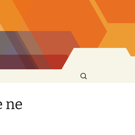
Ricerca
per:
e ne