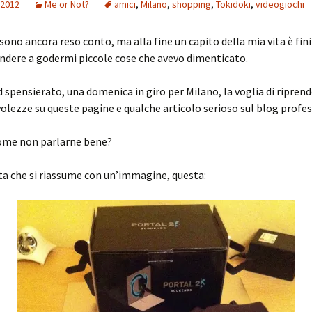
 2012
Me or Not?
amici
,
Milano
,
shopping
,
Tokidoki
,
videogiochi
ono ancora reso conto, ma alla fine un capito della mia vita è fini
ndere a godermi piccole cose che avevo dimenticato.
spensierato, una domenica in giro per Milano, la voglia di riprend
ivolezze su queste pagine e qualche articolo serioso sul blog profes
come non parlarne bene?
a che si riassume con un’immagine, questa: