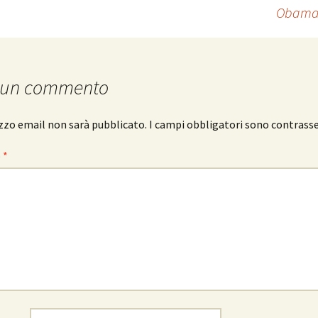
Obama 
 un commento
rizzo email non sarà pubblicato.
I campi obbligatori sono contrass
o
*