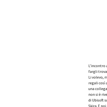
L’incontro 
fargli trov
Li volevo, 
regali così 
una collega
non si è riv
di Ubisoft 
Skira. E po