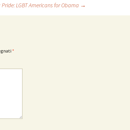
Pride: LGBT Americans for Obama
→
egnati
*