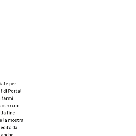
iate per
f di Portal.
a farmi
contro con
lla fine
re la mostra
 edito da
o anche