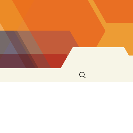
Ricerca
per: