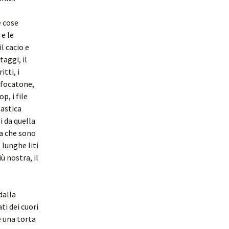
e cose
 e le
l cacio e
taggi, il
itti, i
 sfocatone,
p, i file
tastica
zi da quella
ta che sono
lunghe liti
ù nostra, il
dalla
ti dei cuori
e una torta