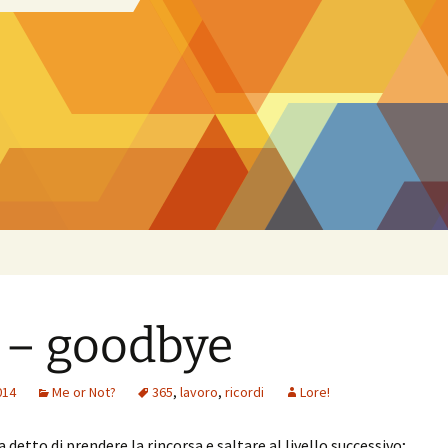
 – goodbye
014
Me or Not?
365
,
lavoro
,
ricordi
Lore!
a detto di prendere la rincorsa e saltare al livello successivo;