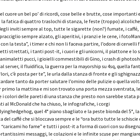
el cuore un bel po’ di ricordi, cose belle e brutte, cose importanti 
 la fatica di q
uattro traslochi di stanza, le feste (troppo) alcoliche
egli inviti sempre al top, tutte le sigarette (non?) fumate, i caffé, i
pracciglio sempre alzato, gli aperitivi, i pranzi e le cene, i fotoMan
con la testa”, i timer e chi non li faceva partire, l’odore di cervelli fr
tti strettati, i tanti post-it, i cuori e gli unicorni, il piattone e lo
animaletti pucci, i gioielli commestibili di Gino, i crash di photosho
al server, il fluidifica, la guerra per la mayorship su 4sq, quella fan
“lori, c’è posta per te”, le urla dalla stanza di fronte e gli sghignaz
l tardare tanto da porter salutare l’omino delle pulizie o quella vol
r primo la mattina e mi son trovato una porta mezza sventrata, le 
e i colori delle pareti di una stanza che presto non sarebbe stata pi
ti al McDonald che ha chiuso, le infografiche, i corgi
lyinghedgehog, quel 4° piano sbagliato e la peste bionda del 5°, la
 del caffé che si bloccava sempre e le “ora butto tutte le schiscie 
il “caricami ho fame” e tutti i post-it a forma di cuori con su disegna
ortantissimi messaggi, le colazioni e le infinite scuse per mangiar