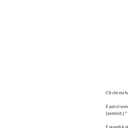
C’è chi mi 
E poi ci so
(semicit.) 
E quindi è u