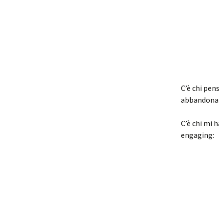
C’è chi pen
abbandona
C’è chi mi 
engaging: