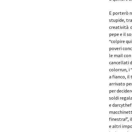
E porterò n
stupide, tra
creatività d
pepe e il so
“colpire qui 
poveri conce
le mail con 
cancellati d
colorrun, i 
a fianco, i
arrivato pe
per decider
soldi regala
e darcythef
macchinetta
finestra!”, 
e altri imp