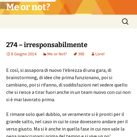
Vai
Me or not?
al
contenuto
Ricerca
per:
274 – irresponsabilmente
6 Giugno 2014
Me or Not?
365
Lore!
E così, si assapora di nuovo l’ebrezza di una gara, di
brainstorming, di idee che prima funzionano, poi si
cambiano, poi si rifanno, di soddisfazioni nel vedere quello
che si riesce a tirar fuori anche in un team nuovo con cui non
si è mai lavorato prima.
E rimane solo quel dubbio, se veramente si è pronti per il
grande salto, nel caso in cui le cose dovessero andare per il
verso giusto. Ma si è anche in quella fase in cui non vale la
pena preoccuparsi prima del tempo e si vive un po’