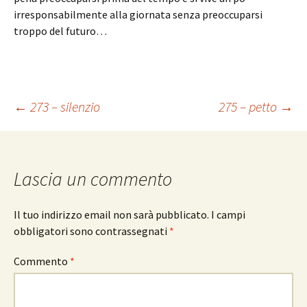
irresponsabilmente alla giornata senza preoccuparsi
troppo del futuro…
Navigazione
←
273 – silenzio
275 – petto
→
articolo
Lascia un commento
Il tuo indirizzo email non sarà pubblicato.
I campi
obbligatori sono contrassegnati
*
Commento
*