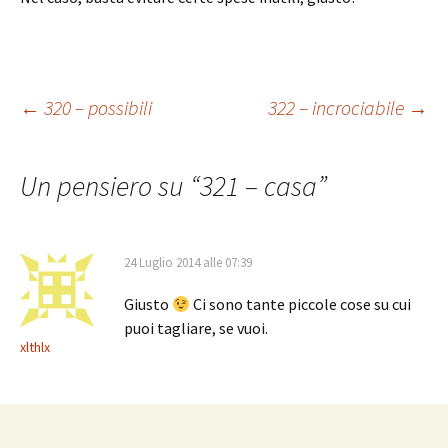
Navigazione
←
320 – possibili
322 – incrociabile
→
articolo
Un pensiero su “
321 – casa
”
24 Luglio 2014 alle 07:39
Giusto
Ci sono tante piccole cose su cui
puoi tagliare, se vuoi.
xlthlx