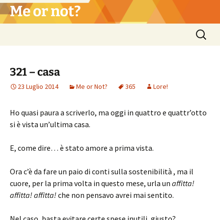
Vai
Me or not?
al
contenuto
Ricerca
per:
321 – casa
23 Luglio 2014
Me or Not?
365
Lore!
Ho quasi paura a scriverlo, ma oggi in quattro e quattr’otto
si è vista un’ultima casa.
E, come dire… è stato amore a prima vista.
Ora c’è da fare un paio di conti sulla sostenibilità , ma il
cuore, per la prima volta in questo mese, urla un
affitta!
affitta! affitta!
che non pensavo avrei mai sentito.
Nel caso, basta evitare certe spese inutili, giusto?