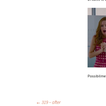
Possibilmen
Navigazione
←
319 – after