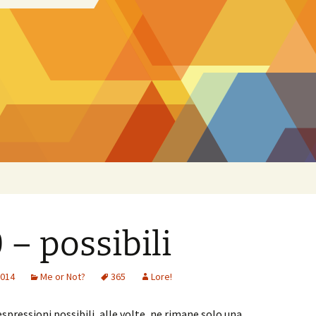
 – possibili
2014
Me or Not?
365
Lore!
espressioni possibili, alle volte, ne rimane solo una.