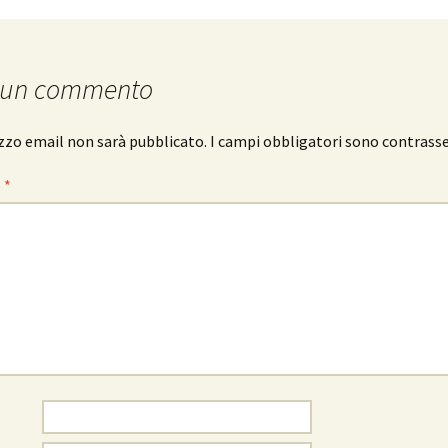
 un commento
rizzo email non sarà pubblicato.
I campi obbligatori sono contrass
o
*