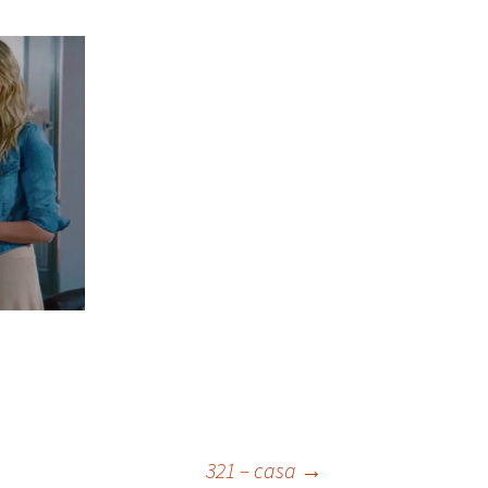
321 – casa
→