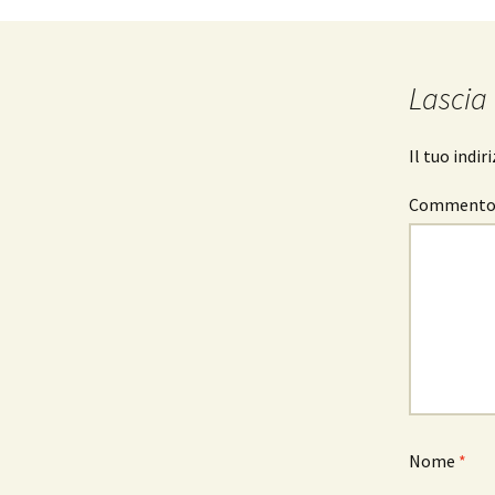
articolo
Lascia
Il tuo indi
Comment
Nome
*