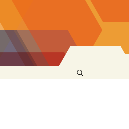
Ricerca
per: