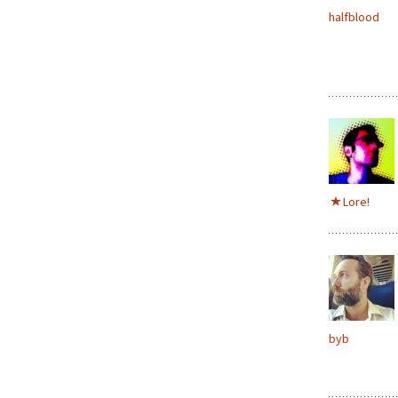
halfblood
Lore!
byb