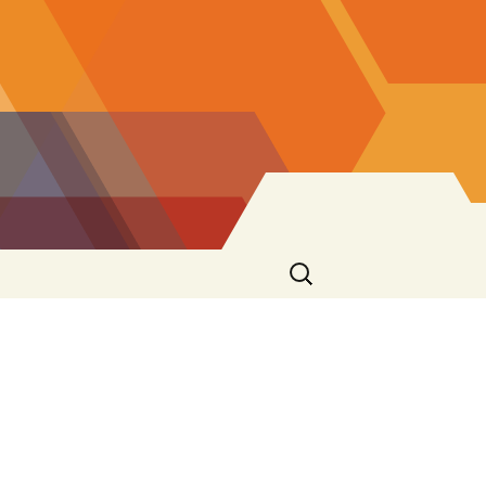
Ricerca
per: