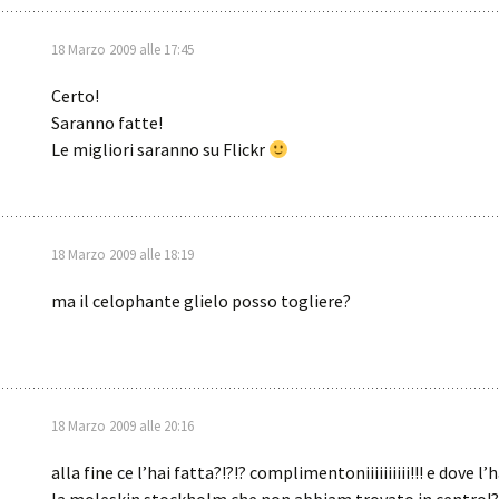
18 Marzo 2009 alle 17:45
Certo!
Saranno fatte!
Le migliori saranno su Flickr
18 Marzo 2009 alle 18:19
ma il celophante glielo posso togliere?
18 Marzo 2009 alle 20:16
alla fine ce l’hai fatta?!?!? complimentoniiiiiiiiii!!! e dove l’