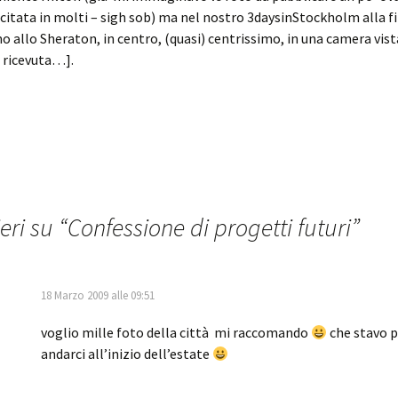
uscitata in molti – sigh sob) ma nel nostro 3daysinStockholm alla f
 allo Sheraton, in centro, (quasi) centrissimo, in una camera vis
a ricevuta…].
eri su “
Confessione di progetti futuri
”
18 Marzo 2009 alle 09:51
voglio mille foto della città mi raccomando
che stavo 
andarci all’inizio dell’estate