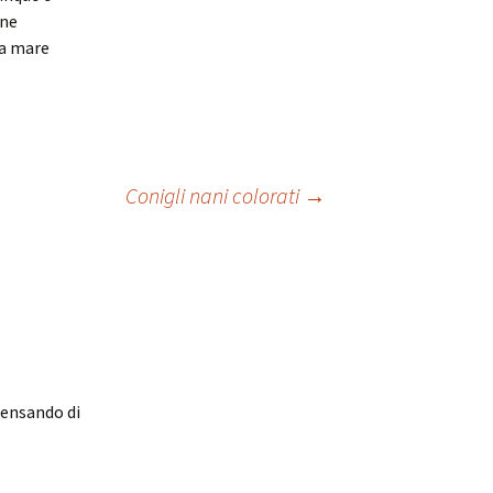
ine
ta mare
Conigli nani colorati
→
pensando di