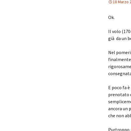
18 Marzo 
Ok.
Il volo (17
già da un be
Nel pomerig
finalmente 
rigorosame
consegnata 
E poco fa è
prenotato d
sempliceme
ancora un p
che non abb
Purtroppo n