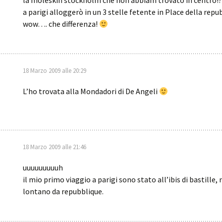
la moleskin stockholm che non abbiam trovato in centro!?!?
a parigi alloggerò in un 3 stelle fetente in Place della repu
wow…. che differenza!
18 Marzo 2009 alle 20:29
L’ho trovata alla Mondadori di De Angeli
18 Marzo 2009 alle 21:46
uuuuuuuuuh
il mio primo viaggio a parigi sono stato all’ibis di bastille
lontano da repubblique.