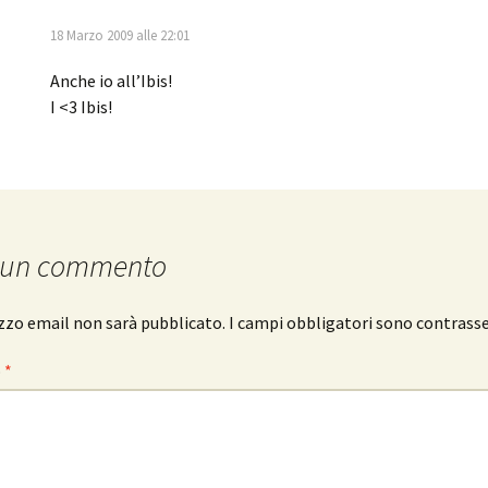
18 Marzo 2009 alle 22:01
Anche io all’Ibis!
I <3 Ibis!
 un commento
rizzo email non sarà pubblicato.
I campi obbligatori sono contrass
o
*