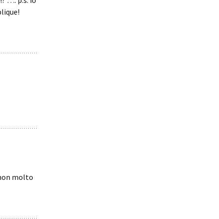
 …. p.s. io
blique!
, non molto