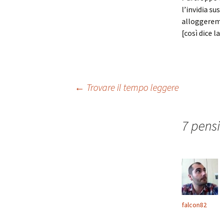
l’invidia s
alloggeremo
[così dice l
Navigazione
←
Trovare il tempo leggere
articolo
7 pensi
falcon82