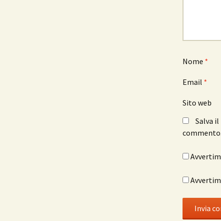
Nome
*
Email
*
Sito web
Salva i
commento
Avvertimi
Avvertimi