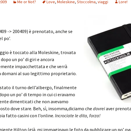
2009
Me or Not?
Love
,
Moleskine
,
Stoccolma
,
viaggi
Lore!
0409 -> 200409) è prenotato, anche se
l po’.
gio è toccato alla Moleskine, trovata
dopo un po’ di giri e ancora
mente impacchettata e che verrà
domani al suo legittimo proprietario.
 stato il turno dell’albergo, finalmente
opo un po’ di tempo in cui ci eravamo
nte dimenticati che non avevamo
osto dove stare. Beh, sì, insomma,diciamo che
dovrei
aver prenot
ia fatto casini con l’online.
Incrociate le dita, forza!
iente Hilton (già mi immaginavo le foto da pubblicare un po’ ov