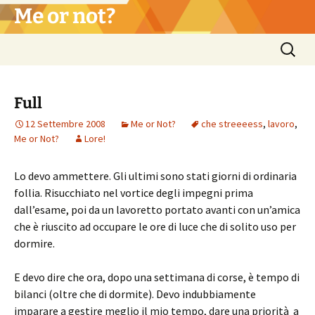
Vai
Me or not?
al
contenuto
Ricerca
per:
Full
12 Settembre 2008
Me or Not?
che streeeess
,
lavoro
,
Me or Not?
Lore!
Lo devo ammettere. Gli ultimi sono stati giorni di ordinaria
follia. Risucchiato nel vortice degli impegni prima
dall’esame, poi da un lavoretto portato avanti con un’amica
che è riuscito ad occupare le ore di luce che di solito uso per
dormire.
E devo dire che ora, dopo una settimana di corse, è tempo di
bilanci (oltre che di dormite). Devo indubbiamente
imparare a gestire meglio il mio tempo, dare una priorità a