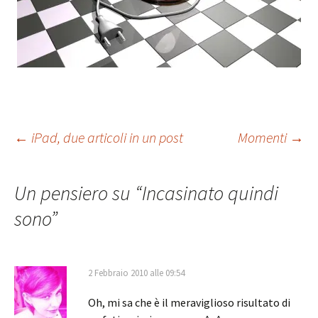
Navigazione
←
iPad, due articoli in un post
Momenti
→
articolo
Un pensiero su “
Incasinato quindi
sono
”
2 Febbraio 2010 alle 09:54
Oh, mi sa che è il meraviglioso risultato di