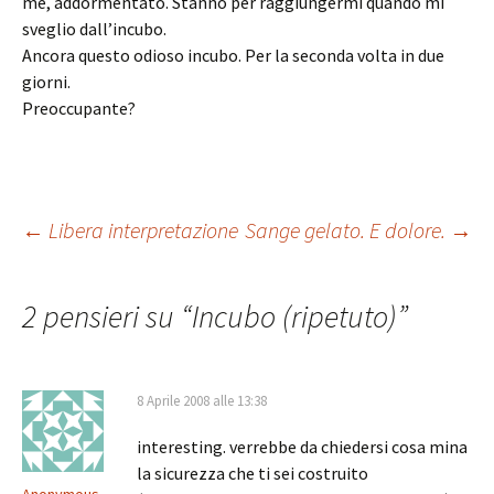
me, addormentato. Stanno per raggiungermi quando mi
sveglio dall’incubo.
Ancora questo odioso incubo. Per la seconda volta in due
giorni.
Preoccupante?
Navigazione
←
Libera interpretazione
Sange gelato. E dolore.
→
articolo
2 pensieri su “
Incubo (ripetuto)
”
8 Aprile 2008 alle 13:38
interesting. verrebbe da chiedersi cosa mina
la sicurezza che ti sei costruito