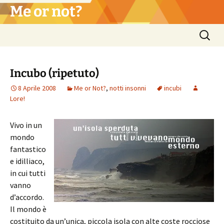
Vai
Me or not?
al
contenuto
Ricerca
per:
Incubo (ripetuto)
8 Aprile 2008
Me or Not?
,
notti insonni
incubi
Lore!
Vivo in un
mondo
fantastico
e idilliaco,
in cui tutti
vanno
d’accordo.
Il mondo è
costituito da un’unica, piccola isola con alte coste rocciose