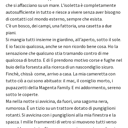
che si affacciano su un mare. L’isoletta è completamente
autosufficiente in tutto e riesce a vivere senza aver bisogno
di contatti col mondo esterno, sempre che esista.
C’è un bosco, dei campi, una fattoria, una casetta a due
piani.
Si mangia tutti insieme in giardino, all’aperto, sotto il sole.
E io faccio qualcosa, anche se non ricordo bene cosa. Ho la
sensazione che qualcuno stia tramando contro di me
qualcosa di brutto. E di lì prendono motivo corse e fughe nel
buio della forsesta alla ricerca di un nascondiglio sicuro.
Finchè, chissà come, arrivo a casa. La mia cameretta con
tutto ciò a cui sono abituato: il mac, il coniglio morto, i
pupazzetti della Magenta Family. E mi addormento, sereno
sotto le coperte.
Ma nella notte si avvicina, da fuori, una sagoma nera,
rumorosa. È un tizio su un trattore dotato di pungiglioni
rotanti. Si avvicina con i pungiglioni alla mia finestra e la
spacca. I mille frammenti di vetro si muovono tutti verso