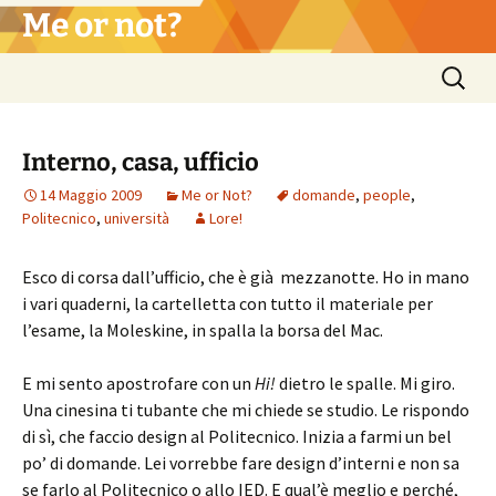
Vai
Me or not?
al
contenuto
Ricerca
per:
Interno, casa, ufficio
14 Maggio 2009
Me or Not?
domande
,
people
,
Politecnico
,
università
Lore!
Esco di corsa dall’ufficio, che è già mezzanotte. Ho in mano
i vari quaderni, la cartelletta con tutto il materiale per
l’esame, la Moleskine, in spalla la borsa del Mac.
E mi sento apostrofare con un
Hi!
dietro le spalle. Mi giro.
Una cinesina ti tubante che mi chiede se studio. Le rispondo
di sì, che faccio design al Politecnico. Inizia a farmi un bel
po’ di domande. Lei vorrebbe fare design d’interni e non sa
se farlo al Politecnico o allo IED. E qual’è meglio e perché,