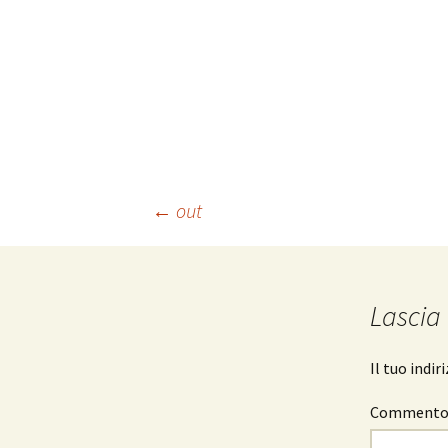
Navigazione
←
out
articolo
Lascia
Il tuo indi
Comment