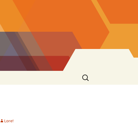
Ricerca
per:
Lore!