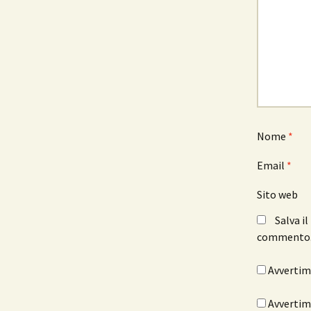
Nome
*
Email
*
Sito web
Salva i
commento
Avvertimi
Avvertimi