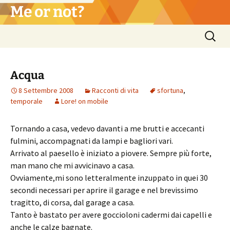
Vai
Me or not?
al
contenuto
Ricerca
per:
Acqua
8 Settembre 2008
Racconti di vita
sfortuna
,
temporale
Lore! on mobile
Tornando a casa, vedevo davanti a me brutti e accecanti
fulmini, accompagnati da lampi e bagliori vari.
Arrivato al paesello è iniziato a piovere. Sempre più forte,
man mano che mi avvicinavo a casa.
Ovviamente,mi sono letteralmente inzuppato in quei 30
secondi necessari per aprire il garage e nel brevissimo
tragitto, di corsa, dal garage a casa.
Tanto è bastato per avere goccioloni cadermi dai capelli e
anche le calze bagnate.