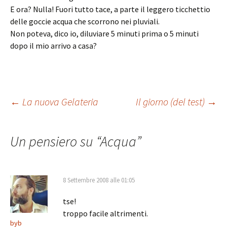
E ora? Nulla! Fuori tutto tace, a parte il leggero ticchettio
delle goccie acqua che scorrono nei pluviali.
Non poteva, dico io, diluviare 5 minuti prima o 5 minuti
dopo il mio arrivo a casa?
Navigazione
←
La nuova Gelateria
Il giorno (del test)
→
articolo
Un pensiero su “
Acqua
”
8 Settembre 2008 alle 01:05
tse!
troppo facile altrimenti.
byb