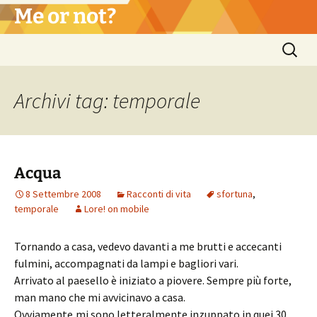
Vai
Me or not?
al
contenuto
Ricerca
per:
Archivi tag: temporale
Acqua
8 Settembre 2008
Racconti di vita
sfortuna
,
temporale
Lore! on mobile
Tornando a casa, vedevo davanti a me brutti e accecanti
fulmini, accompagnati da lampi e bagliori vari.
Arrivato al paesello è iniziato a piovere. Sempre più forte,
man mano che mi avvicinavo a casa.
Ovviamente,mi sono letteralmente inzuppato in quei 30