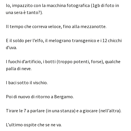
Io, impazzito con la macchina fotografica (1gb di foto in
una sera è tanto?).
Il tempo che correva veloce, fino alla mezzanotte.
E il soldo per l’elfo, il melograno transgenico e i 12 chicchi
d’uva.
I fuochi d’artificio, i botti (troppo potenti, forse), qualche
palla di neve.
I baci sotto il vischio.
Poi di nuovo di ritorno a Bergamo.
Tirare le 7 a parlare (in una stanza) e a giocare (nell’altra).
L’ultimo ospite che se ne va.