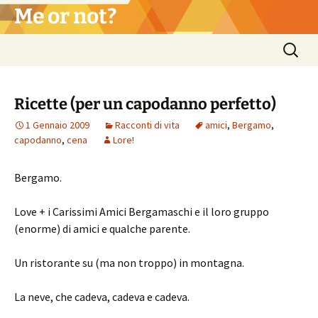
Vai
Me or not?
al
contenuto
Ricerca
per:
Ricette (per un capodanno perfetto)
1 Gennaio 2009
Racconti di vita
amici
,
Bergamo
,
capodanno
,
cena
Lore!
Bergamo.
Love + i Carissimi Amici Bergamaschi e il loro gruppo
(enorme) di amici e qualche parente.
Un ristorante su (ma non troppo) in montagna.
La neve, che cadeva, cadeva e cadeva.