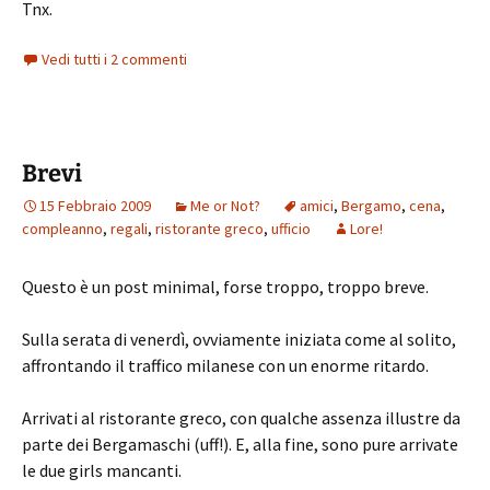
Tnx.
Vedi tutti i 2 commenti
Brevi
15 Febbraio 2009
Me or Not?
amici
,
Bergamo
,
cena
,
compleanno
,
regali
,
ristorante greco
,
ufficio
Lore!
Questo è un post minimal, forse troppo, troppo breve.
Sulla serata di venerdì, ovviamente iniziata come al solito,
affrontando il traffico milanese con un enorme ritardo.
Arrivati al ristorante greco, con qualche assenza illustre da
parte dei Bergamaschi (uff!). E, alla fine, sono pure arrivate
le due girls mancanti.