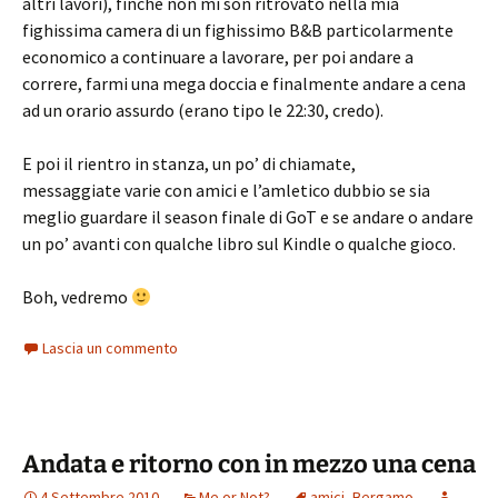
altri lavori), finché non mi son ritrovato nella mia
fighissima camera di un fighissimo B&B particolarmente
economico a continuare a lavorare, per poi andare a
correre, farmi una mega doccia e finalmente andare a cena
ad un orario assurdo (erano tipo le 22:30, credo).
E poi il rientro in stanza, un po’ di chiamate,
messaggiate varie con amici e l’amletico dubbio se sia
meglio guardare il season finale di GoT e se andare o andare
un po’ avanti con qualche libro sul Kindle o qualche gioco.
Boh, vedremo
Lascia un commento
Andata e ritorno con in mezzo una cena
4 Settembre 2010
Me or Not?
amici
,
Bergamo