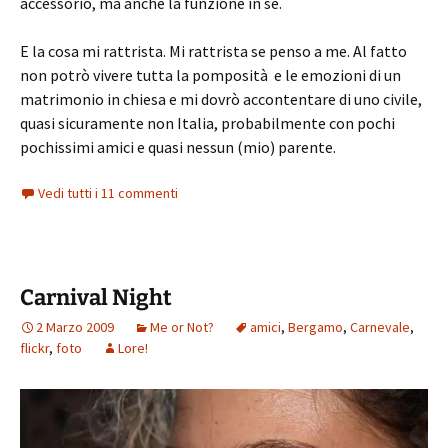
accessorio, ma anche la funzione in sé.
E la cosa mi rattrista. Mi rattrista se penso a me. Al fatto
non potrò vivere tutta la pomposità e le emozioni di un
matrimonio in chiesa e mi dovrò accontentare di uno civile,
quasi sicuramente non Italia, probabilmente con pochi
pochissimi amici e quasi nessun (mio) parente.
Vedi tutti i 11 commenti
Carnival Night
2 Marzo 2009
Me or Not?
amici
,
Bergamo
,
Carnevale
,
flickr
,
foto
Lore!