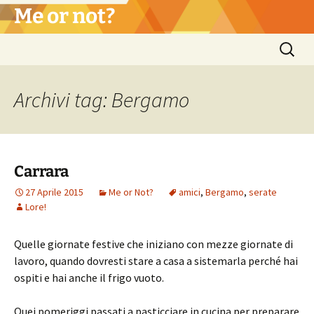
Vai
Me or not?
al
contenuto
Ricerca
per:
Archivi tag: Bergamo
Carrara
27 Aprile 2015
Me or Not?
amici
,
Bergamo
,
serate
Lore!
Quelle giornate festive che iniziano con mezze giornate di
lavoro, quando dovresti stare a casa a sistemarla perché hai
ospiti e hai anche il frigo vuoto.
Quei pomeriggi passati a pasticciare in cucina per preparare