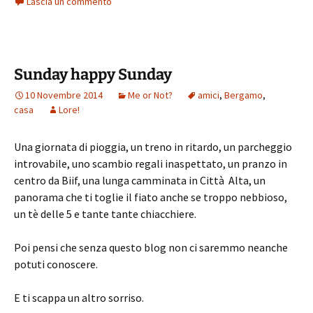
Lascia un commento
Sunday happy Sunday
10 Novembre 2014
Me or Not?
amici
,
Bergamo
,
casa
Lore!
Una giornata di pioggia, un treno in ritardo, un parcheggio
introvabile, uno scambio regali inaspettato, un pranzo in
centro da Biif, una lunga camminata in Città Alta, un
panorama che ti toglie il fiato anche se troppo nebbioso,
un tè delle 5 e tante tante chiacchiere.
Poi pensi che senza questo blog non ci saremmo neanche
potuti conoscere.
E ti scappa un altro sorriso.