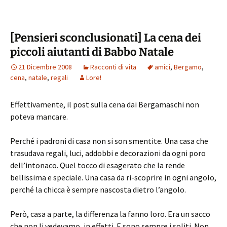
[Pensieri sconclusionati] La cena dei
piccoli aiutanti di Babbo Natale
21 Dicembre 2008
Racconti di vita
amici
,
Bergamo
,
cena
,
natale
,
regali
Lore!
Effettivamente, il post sulla cena dai Bergamaschi non
poteva mancare.
Perché i padroni di casa non si son smentite. Una casa che
trasudava regali, luci, addobbi e decorazioni da ogni poro
dell’intonaco. Quel tocco di esagerato che la rende
bellissima e speciale. Una casa da ri-scoprire in ogni angolo,
perché la chicca è sempre nascosta dietro l’angolo.
Però, casa a parte, la differenza la fanno loro. Era un sacco
che non li vedevamo, in effetti. E sono sempre i soliti. Non