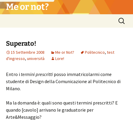
Vai
Me or not?
al
contenuto
Ricerca
per:
Superato!
15 Settembre 2008
Me or Not?
Politecnico
,
test
d'ingresso
,
università
Lore!
Entro i
termini prescritti
posso immatricolarmi come
studente di Design della Comunicazione al Politecnico di
Milano.
Ma la domanda è: quali sono questi termini prescritti? E
quando [cavolo] arrivano le graduatorie per
Arte&Messaggio?