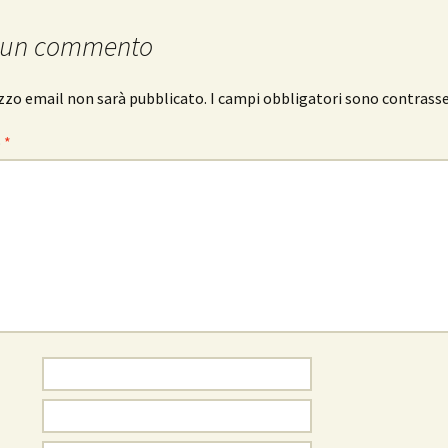
 un commento
rizzo email non sarà pubblicato.
I campi obbligatori sono contrass
o
*