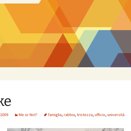
ke
 2009
Me or Not?
famiglia
,
rabbia
,
tristezza
,
ufficio
,
università