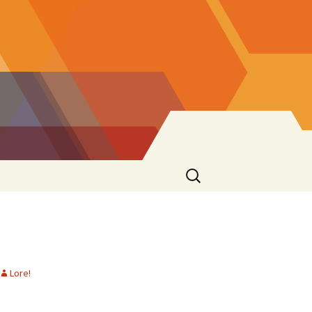
Ricerca
per:
Lore!