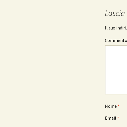
articolo
Lascia
Il tuo indi
Comment
Nome
*
Email
*