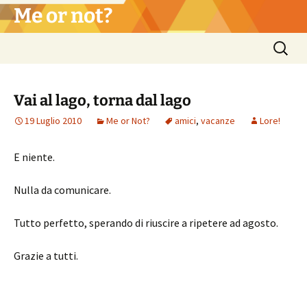
Vai
Me or not?
al
contenuto
Ricerca
per:
Vai al lago, torna dal lago
19 Luglio 2010
Me or Not?
amici
,
vacanze
Lore!
E niente.
Nulla da comunicare.
Tutto perfetto, sperando di riuscire a ripetere ad agosto.
Grazie a tutti.