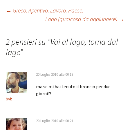
Navigazione
←
Greco. Aperitivo. Lavoro. Paese.
Lago (qualcosa da aggiungere)
→
articolo
2 pensieri su “
Vai al lago, torna dal
lago
”
20 Luglio 2010 alle 00:18
ma se mi hai tenuto il broncio per due
giorni?!
byb
20 Luglio 2010 alle 00:21