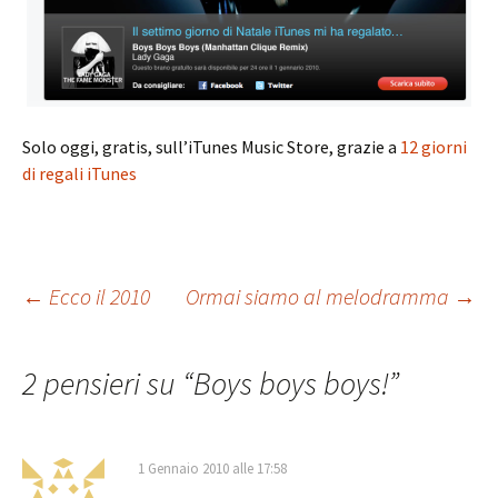
Solo oggi, gratis, sull’iTunes Music Store, grazie a
12 giorni
di regali iTunes
Navigazione
←
Ecco il 2010
Ormai siamo al melodramma
→
articolo
2 pensieri su “
Boys boys boys!
”
1 Gennaio 2010 alle 17:58