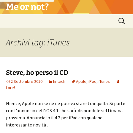
Vai
Me or not?
al
contenuto
Ricerca
per:
Archivi tag: iTunes
Steve, ho perso il CD
2 Settembre 2010
hi-tech
Apple
,
iPod
,
iTunes
Lore!
Niente, Apple non se ne ne poteva stare tranquilla. Si parte
con l’annuncio dell’iOS 4.1 che sarà disponibile settimana
prossima. Annunciato il 4.2 per iPad con qualche
interessante novità .