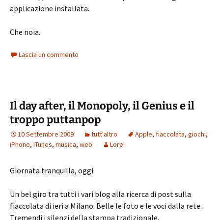
applicazione installata.
Che noia.
Lascia un commento
Il day after, il Monopoly, il Genius e il
troppo puttanpop
10 Settembre 2009
tutt'altro
Apple
,
fiaccolata
,
giochi
,
iPhone
,
iTunes
,
musica
,
web
Lore!
Giornata tranquilla, oggi.
Un bel giro tra tutti i vari blog alla ricerca di post sulla
fiaccolata di ieri a Milano. Belle le foto e le voci dalla rete.
Tremendi i silenzi della stampa tradizionale.