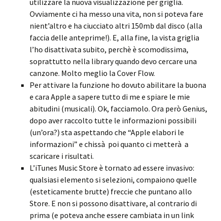
utilizzare la nuova visualizzazione per griglia.
Ovviamente ci ha messo una vita, non si poteva fare
nient’altro e ha ciucciato altri 150mb dal disco (alla
faccia delle anteprime!). E, alla fine, la vista griglia
l’ho disattivata subito, perchè è scomodissima,
soprattutto nella library quando devo cercare una
canzone. Molto meglio la Cover Flow.
Per attivare la funzione ho dovuto abilitare la buona
e cara Apple a sapere tutto di me e spiare le mie
abitudini (musicali). Ok, facciamolo. Ora però Genius,
dopo aver raccolto tutte le informazioni possibili
(un’ora?) sta aspettando che “Apple elabori le
informazioni” e chissà poi quanto ci metterà a
scaricare i risultati.
L’iTunes Music Store è tornato ad essere invasivo:
qualsiasi elemento si selezioni, compaiono quelle
(esteticamente brutte) freccie che puntano allo
Store. E non si possono disattivare, al contrario di
prima (e poteva anche essere cambiata in un link