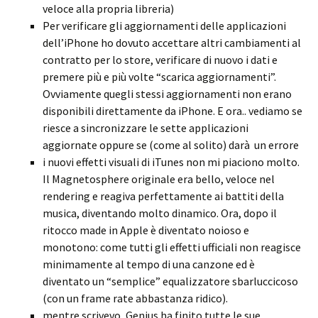
veloce alla propria libreria)
Per verificare gli aggiornamenti delle applicazioni
dell’iPhone ho dovuto accettare altri cambiamenti al
contratto per lo store, verificare di nuovo i dati e
premere più e più volte “scarica aggiornamenti”.
Ovviamente quegli stessi aggiornamenti non erano
disponibili direttamente da iPhone. E ora.. vediamo se
riesce a sincronizzare le sette applicazioni
aggiornate oppure se (come al solito) darà un errore
i nuovi effetti visuali di iTunes non mi piaciono molto.
Il Magnetosphere originale era bello, veloce nel
rendering e reagiva perfettamente ai battiti della
musica, diventando molto dinamico. Ora, dopo il
ritocco made in Apple è diventato noioso e
monotono: come tutti gli effetti ufficiali non reagisce
minimamente al tempo di una canzone ed è
diventato un “semplice” equalizzatore sbarluccicoso
(con un frame rate abbastanza ridico).
mentre scrivevo, Genius ha finito tutte le sue