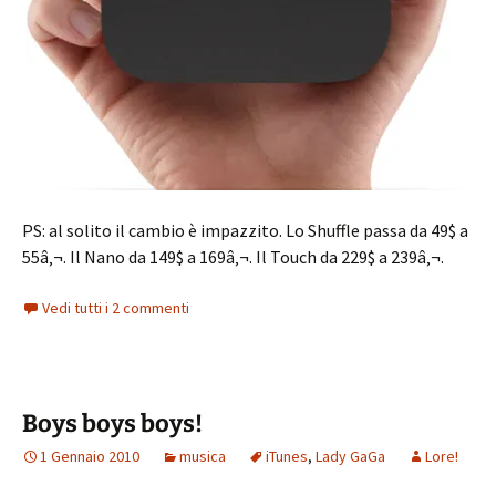
PS: al solito il cambio è impazzito. Lo Shuffle passa da 49$ a
55â‚¬. Il Nano da 149$ a 169â‚¬. Il Touch da 229$ a 239â‚¬.
Vedi tutti i 2 commenti
Boys boys boys!
1 Gennaio 2010
musica
iTunes
,
Lady GaGa
Lore!