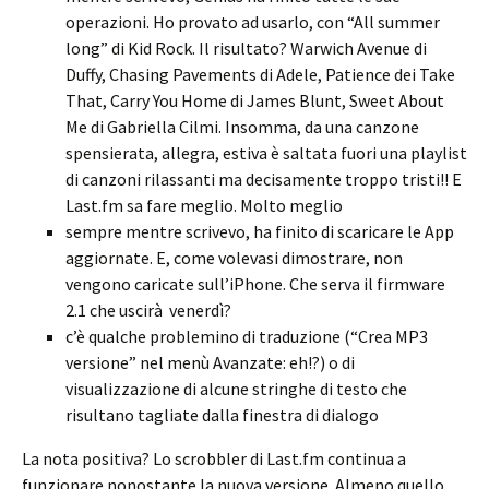
operazioni. Ho provato ad usarlo, con “All summer
long” di Kid Rock. Il risultato? Warwich Avenue di
Duffy, Chasing Pavements di Adele, Patience dei Take
That, Carry You Home di James Blunt, Sweet About
Me di Gabriella Cilmi. Insomma, da una canzone
spensierata, allegra, estiva è saltata fuori una playlist
di canzoni rilassanti ma decisamente troppo tristi!! E
Last.fm sa fare meglio. Molto meglio
sempre mentre scrivevo, ha finito di scaricare le App
aggiornate. E, come volevasi dimostrare, non
vengono caricate sull’iPhone. Che serva il firmware
2.1 che uscirà venerdì?
c’è qualche problemino di traduzione (“Crea MP3
versione” nel menù Avanzate: eh!?) o di
visualizzazione di alcune stringhe di testo che
risultano tagliate dalla finestra di dialogo
La nota positiva? Lo scrobbler di Last.fm continua a
funzionare nonostante la nuova versione. Almeno quello..