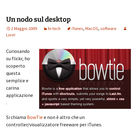
Un nodo sul desktop
2 Maggio 2009
hi-tech
iTunes
,
MacOS
,
software
Lore!
Curiosando
su flickr, ho
scoperto
questa
semplice e
carina
applicazione
.
Si chiama
BowTie
e non è altro che un
controller/visualizzatore freeware per iTunes.