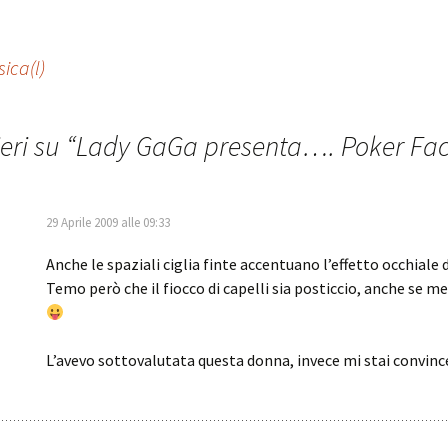
ica(l)
eri su “
Lady GaGa presenta…. Poker Fac
29 Aprile 2009 alle 09:33
Anche le spaziali ciglia finte accentuano l’effetto occhiale 
Temo però che il fiocco di capelli sia posticcio, anche se m
L’avevo sottovalutata questa donna, invece mi stai convi