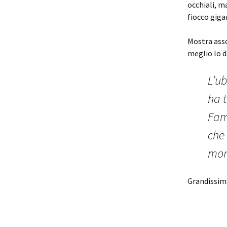
occhiali, m
fiocco gigan
Mostra asso
meglio lo d
L’u
ha 
Fam
che 
mond
Grandissim