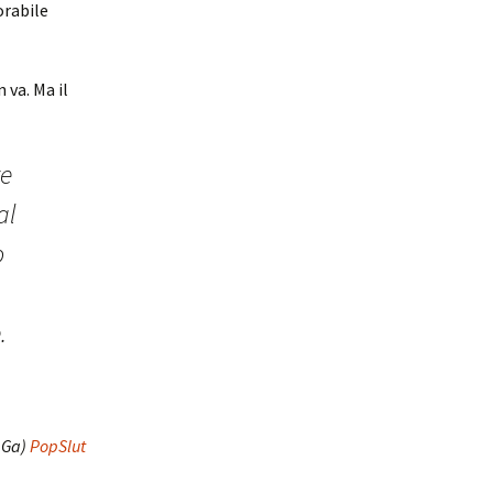
orabile
 va. Ma il
ve
al
o
.
aGa)
PopSlut