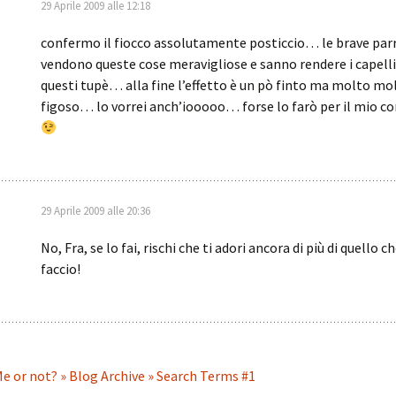
29 Aprile 2009 alle 12:18
confermo il fiocco assolutamente posticcio… le brave par
vendono queste cose meravigliose e sanno rendere i capelli
questi tupè… alla fine l’effetto è un pò finto ma molto mo
figoso… lo vorrei anch’iooooo… forse lo farò per il mio 
29 Aprile 2009 alle 20:36
No, Fra, se lo fai, rischi che ti adori ancora di più di quello c
faccio!
e or not? » Blog Archive » Search Terms #1