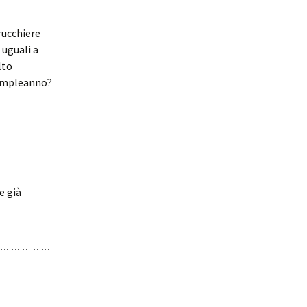
rucchiere
 uguali a
lto
compleanno?
he già