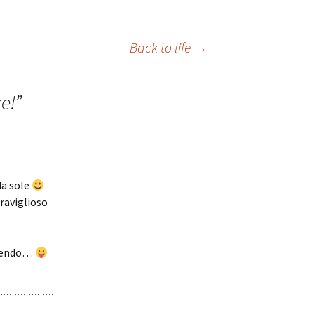
Back to life
→
e!
”
da sole
eraviglioso
ncendo…