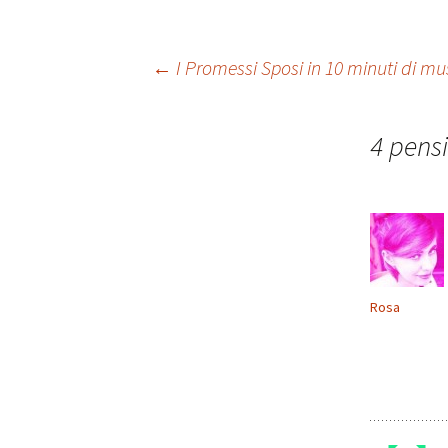
Navigazione
←
I Promessi Sposi in 10 minuti di mus
articolo
4 pensi
Rosa