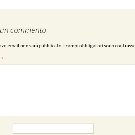
 un commento
rizzo email non sarà pubblicato.
I campi obbligatori sono contrass
o
*