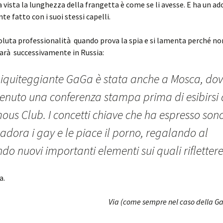
a vista la lunghezza della frangetta è come se li avesse. E ha un ad
te fatto con i suoi stessi capelli.
luta professionalità quando prova la spia e si lamenta perché non
arà successivamente in Russia:
biquiteggiante GaGa è stata anche a Mosca, do
tenuto una
conferenza
stampa prima di esibirsi 
ous Club. I concetti chiave che ha espresso son
adora i gay e le piace il porno, regalando al
o nuovi importanti elementi sui quali riflettere
a.
Via (come sempre nel caso della G