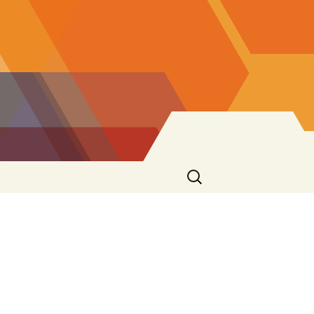
Ricerca
per: