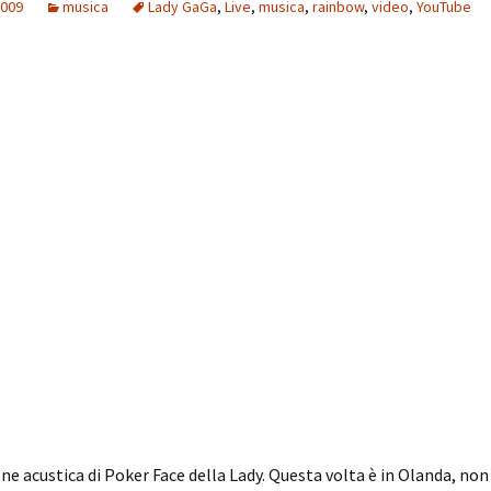
2009
musica
Lady GaGa
,
Live
,
musica
,
rainbow
,
video
,
YouTube
one acustica di Poker Face della Lady. Questa volta è in Olanda, non