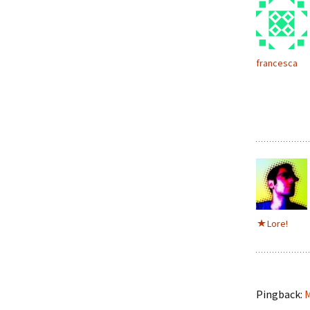
francesca
Lore!
Pingback:
M