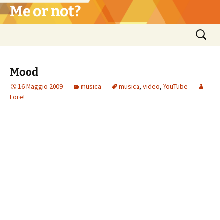
Vai
Me or not?
al
contenuto
Ricerca
per:
Mood
16 Maggio 2009
musica
musica
,
video
,
YouTube
Lore!