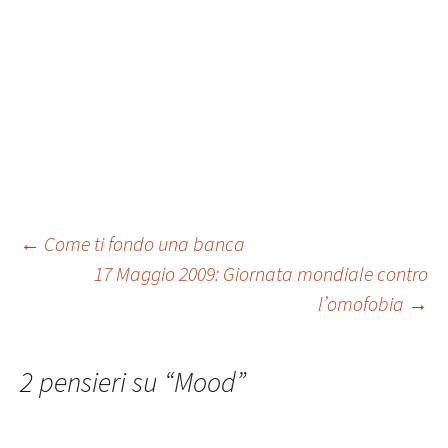
Navigazione
←
Come ti fondo una banca
17 Maggio 2009: Giornata mondiale contro
l’omofobia
→
articolo
2 pensieri su “
Mood
”