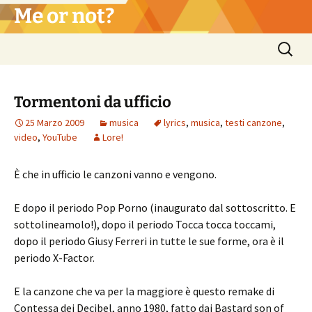
Vai
Me or not?
al
contenuto
Ricerca
per:
Tormentoni da ufficio
25 Marzo 2009
musica
lyrics
,
musica
,
testi canzone
,
video
,
YouTube
Lore!
È che in ufficio le canzoni vanno e vengono.
E dopo il periodo Pop Porno (inaugurato dal sottoscritto. E
sottolineamolo!), dopo il periodo Tocca tocca toccami,
dopo il periodo Giusy Ferreri in tutte le sue forme, ora è il
periodo X-Factor.
E la canzone che va per la maggiore è questo remake di
Contessa dei Decibel, anno 1980, fatto dai Bastard son of