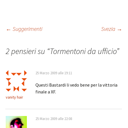
Navigazione
←
Suggerimenti
Svezia
→
articolo
2 pensieri su “
Tormentoni da ufficio
”
25 Marzo 2009 alle 19:11
Questi Bastardi li vedo bene per la vittoria
finale a XF.
vanity hair
25 Marzo 2009 alle 22:08