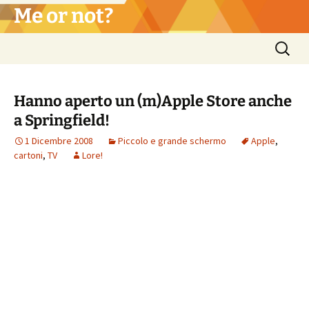
Vai
Me or not?
al
contenuto
Ricerca
per:
Hanno aperto un (m)Apple Store anche
a Springfield!
1 Dicembre 2008
Piccolo e grande schermo
Apple
,
cartoni
,
TV
Lore!