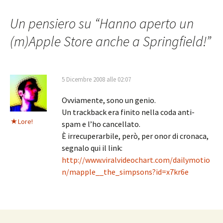
articolo
Un pensiero su “
Hanno aperto un
(m)Apple Store anche a Springfield!
”
5 Dicembre 2008 alle 02:07
Ovviamente, sono un genio.
Un trackback era finito nella coda anti-
Lore!
spam e l’ho cancellato.
È irrecuperarbile, però, per onor di cronaca,
segnalo qui il link:
http://www.viralvideochart.com/dailymotio
n/mapple__the_simpsons?id=x7kr6e