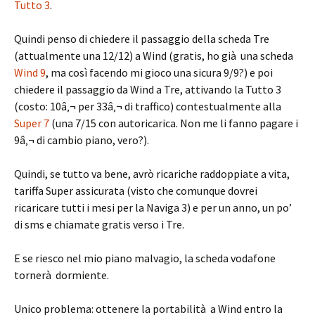
Tutto 3
.
Quindi penso di chiedere il passaggio della scheda Tre
(attualmente una 12/12) a Wind (gratis, ho già una scheda
Wind 9
, ma così facendo mi gioco una sicura 9/9?) e poi
chiedere il passaggio da Wind a Tre, attivando la Tutto 3
(costo: 10â‚¬ per 33â‚¬ di traffico) contestualmente alla
Super 7
(una 7/15 con autoricarica. Non me li fanno pagare i
9â‚¬ di cambio piano, vero?).
Quindi, se tutto va bene, avrò ricariche raddoppiate a vita,
tariffa Super assicurata (visto che comunque dovrei
ricaricare tutti i mesi per la Naviga 3) e per un anno, un po’
di sms e chiamate gratis verso i Tre.
E se riesco nel mio piano malvagio, la scheda vodafone
tornerà dormiente.
Unico problema: ottenere la portabilità a Wind entro la