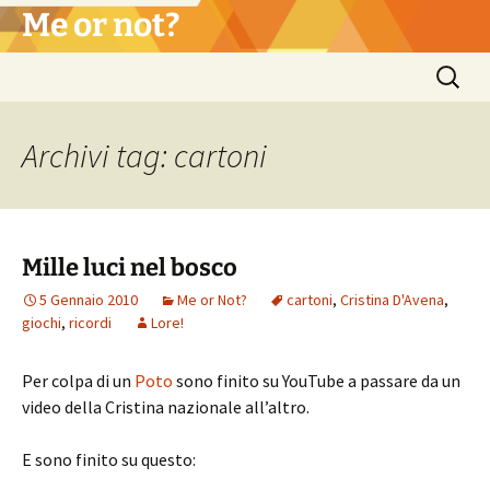
Vai
Me or not?
al
contenuto
Ricerca
per:
Archivi tag: cartoni
Mille luci nel bosco
5 Gennaio 2010
Me or Not?
cartoni
,
Cristina D'Avena
,
giochi
,
ricordi
Lore!
Per colpa di un
Poto
sono finito su YouTube a passare da un
video della Cristina nazionale all’altro.
E sono finito su questo: