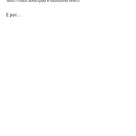
Tutti i frutti sono qua e danzano felici!
E poi…