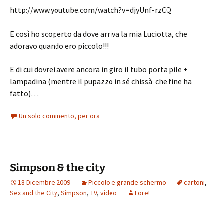
http://www.youtube.com/watch?v=djyUnf-rzCQ
E così ho scoperto da dove arriva la mia Luciotta, che
adoravo quando ero piccolo!!!
E di cui dovrei avere ancora in giro il tubo porta pile +
lampadina (mentre il pupazzo in sé chissà che fine ha
fatto)…
Un solo commento, per ora
Simpson & the city
18 Dicembre 2009
Piccolo e grande schermo
cartoni
,
Sex and the City
,
Simpson
,
TV
,
video
Lore!